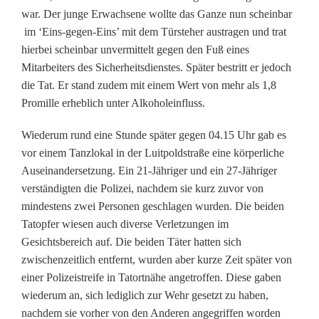
e
war. Der junge Erwachsene wollte das Ganze nun scheinbar
r
im ‘Eins-gegen-Eins’ mit dem Türsteher austragen und trat
hierbei scheinbar unvermittelt gegen den Fuß eines
i
Mitarbeiters des Sicherheitsdienstes. Später bestritt er jedoch
n
die Tat. Er stand zudem mit einem Wert von mehr als 1,8
Promille erheblich unter Alkoholeinfluss.
d
e
Wiederum rund eine Stunde später gegen 04.15 Uhr gab es
vor einem Tanzlokal in der Luitpoldstraße eine körperliche
n
Auseinandersetzung. Ein 21-Jähriger und ein 27-Jähriger
W
verständigten die Polizei, nachdem sie kurz zuvor von
mindestens zwei Personen geschlagen wurden. Die beiden
e
Tatopfer wiesen auch diverse Verletzungen im
i
Gesichtsbereich auf. Die beiden Täter hatten sich
zwischenzeitlich entfernt, wurden aber kurze Zeit später von
d
einer Polizeistreife in Tatortnähe angetroffen. Diese gaben
e
wiederum an, sich lediglich zur Wehr gesetzt zu haben,
nachdem sie vorher von den Anderen angegriffen worden