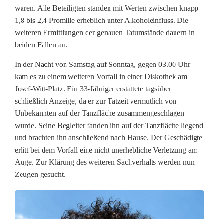
n
waren. Alle Beteiligten standen mit Werten zwischen knapp
e
1,8 bis 2,4 Promille erheblich unter Alkoholeinfluss. Die
weiteren Ermittlungen der genauen Tatumstände dauern in
r
beiden Fällen an.
D
In der Nacht von Samstag auf Sonntag, gegen 03.00 Uhr
i
kam es zu einem weiteren Vorfall in einer Diskothek am
Josef-Witt-Platz. Ein 33-Jähriger erstattete tagsüber
s
schließlich Anzeige, da er zur Tatzeit vermutlich von
k
Unbekannten auf der Tanzfläche zusammengeschlagen
wurde. Seine Begleiter fanden ihn auf der Tanzfläche liegend
o
und brachten ihn anschließend nach Hause. Der Geschädigte
erlitt bei dem Vorfall eine nicht unerhebliche Verletzung am
t
Auge. Zur Klärung des weiteren Sachverhalts werden nun
h
Zeugen gesucht.
e
k