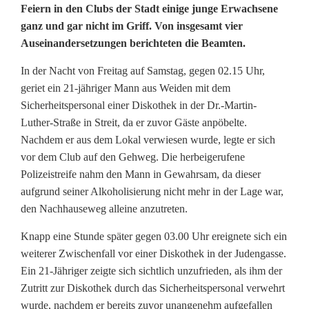
Feiern in den Clubs der Stadt einige junge Erwachsene
e
ganz und gar nicht im Griff. Von insgesamt vier
Auseinandersetzungen berichteten die Beamten.
i
c
In der Nacht von Freitag auf Samstag, gegen 02.15 Uhr,
geriet ein 21-jähriger Mann aus Weiden mit dem
h
Sicherheitspersonal einer Diskothek in der Dr.-Martin-
l
Luther-Straße in Streit, da er zuvor Gäste anpöbelte.
Nachdem er aus dem Lokal verwiesen wurde, legte er sich
i
vor dem Club auf den Gehweg. Die herbeigerufene
Polizeistreife nahm den Mann in Gewahrsam, da dieser
c
aufgrund seiner Alkoholisierung nicht mehr in der Lage war,
h
den Nachhauseweg alleine anzutreten.
Ä
Knapp eine Stunde später gegen 03.00 Uhr ereignete sich ein
r
weiterer Zwischenfall vor einer Diskothek in der Judengasse.
Ein 21-Jähriger zeigte sich sichtlich unzufrieden, als ihm der
g
Zutritt zur Diskothek durch das Sicherheitspersonal verwehrt
wurde, nachdem er bereits zuvor unangenehm aufgefallen