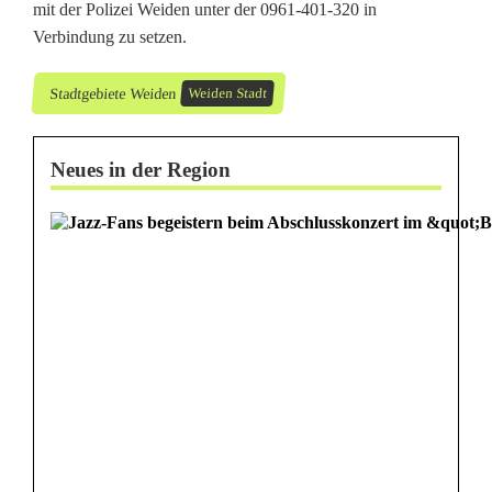
a
mit der Polizei Weiden unter der 0961-401-320 in
Verbindung zu setzen.
u
s
Stadtgebiete Weiden
Weiden Stadt
K
Neues in der Region
l
i
n
i
k
u
m
g