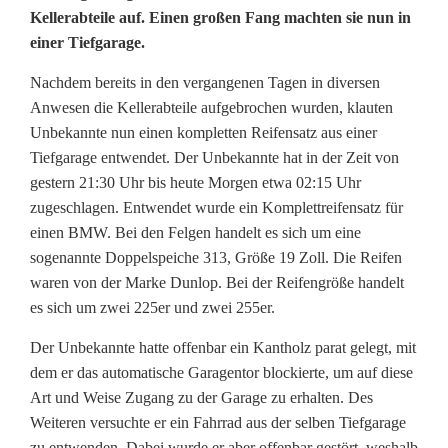
Kellerabteile auf. Einen großen Fang machten sie nun in
i
einer Tiefgarage.
f
Nachdem bereits in den vergangenen Tagen in diversen
e
Anwesen die Kellerabteile aufgebrochen wurden, klauten
n
Unbekannte nun einen kompletten Reifensatz aus einer
Tiefgarage entwendet. Der Unbekannte hat in der Zeit von
a
gestern 21:30 Uhr bis heute Morgen etwa 02:15 Uhr
zugeschlagen. Entwendet wurde ein Komplettreifensatz für
u
einen BMW. Bei den Felgen handelt es sich um eine
s
sogenannte Doppelspeiche 313, Größe 19 Zoll. Die Reifen
waren von der Marke Dunlop. Bei der Reifengröße handelt
T
es sich um zwei 225er und zwei 255er.
i
Der Unbekannte hatte offenbar ein Kantholz parat gelegt, mit
e
dem er das automatische Garagentor blockierte, um auf diese
Art und Weise Zugang zu der Garage zu erhalten. Des
f
Weiteren versuchte er ein Fahrrad aus der selben Tiefgarage
g
zu entwenden. Dabei wurde er aber offenbar gestört, weshalb