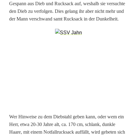
f
Gespann aus Dieb und Rucksack auf, weshalb sie versuchte
a
den Dieb zu verfolgen. Dies gelang ihr aber nicht mehr und
der Mann verschwand samt Rucksack in der Dunkelheit.
l
l
r
u
c
k
s
a
c
Wer Hinweise zu dem Diebstahl geben kann, oder wem ein
Herr, etwa 20-30 Jahre alt, ca. 170 cm, schlank, dunkle
k
Haare, mit einem Notfallrucksack auffällt, wird gebeten sich