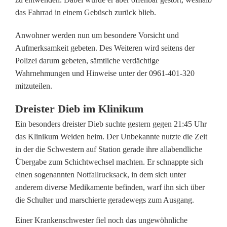
das Fahrrad in einem Gebüsch zurück blieb.
a
r
Anwohner werden nun um besondere Vorsicht und
Aufmerksamkeit gebeten. Des Weiteren wird seitens der
a
Polizei darum gebeten, sämtliche verdächtige
g
Wahrnehmungen und Hinweise unter der 0961-401-320
mitzuteilen.
e
Dreister Dieb im Klinikum
u
Ein besonders dreister Dieb suchte gestern gegen 21:45 Uhr
n
das Klinikum Weiden heim. Der Unbekannte nutzte die Zeit
d
in der die Schwestern auf Station gerade ihre allabendliche
Übergabe zum Schichtwechsel machten. Er schnappte sich
N
einen sogenannten Notfallrucksack, in dem sich unter
o
anderem diverse Medikamente befinden, warf ihn sich über
die Schulter und marschierte geradewegs zum Ausgang.
t
Einer Krankenschwester fiel noch das ungewöhnliche