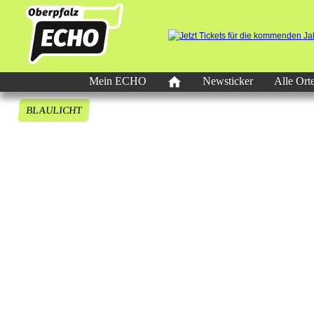
Mein ECHO
Newsticker
Alle Ort
BLAULICHT