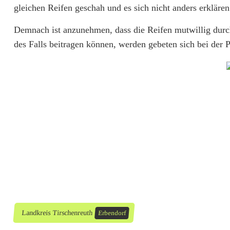
gleichen Reifen geschah und es sich nicht anders erkläre
f
Demnach ist anzunehmen, dass die Reifen mutwillig durc
e
des Falls beitragen können, werden gebeten sich bei der 
n
s
t
e
c
h
e
r
i
Landkreis Tirschenreuth
Erbendorf