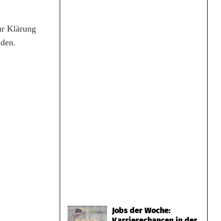
ur Klärung
lden.
Jobs der Woche:
Karrierechancen in der