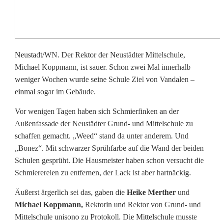
u
e
r
Neustadt/WN. Der Rektor der Neustädter Mittelschule,
:
Michael Koppmann, ist sauer. Schon zwei Mal innerhalb
S
weniger Wochen wurde seine Schule Ziel von Vandalen –
einmal sogar im Gebäude.
c
h
Vor wenigen Tagen haben sich Schmierfinken an der
Außenfassade der Neustädter Grund- und Mittelschule zu
m
schaffen gemacht. „Weed“ stand da unter anderem. Und
„Bonez“. Mit schwarzer Sprühfarbe auf die Wand der beiden
i
Schulen gesprüht. Die Hausmeister haben schon versucht die
e
Schmierereien zu entfernen, der Lack ist aber hartnäckig.
r
Äußerst ärgerlich sei das, gaben die
Heike Merther
und
e
Michael Koppmann,
Rektorin und Rektor von Grund- und
Mittelschule unisono zu Protokoll. Die Mittelschule musste