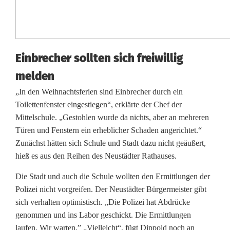
r
u
c
Einbrecher sollten sich freiwillig
h
melden
a
„In den Weihnachtsferien sind Einbrecher durch ein
Toilettenfenster eingestiegen“, erklärte der Chef der
n
Mittelschule. „Gestohlen wurde da nichts, aber an mehreren
G
Türen und Fenstern ein erheblicher Schaden angerichtet.“
Zunächst hätten sich Schule und Stadt dazu nicht geäußert,
r
hieß es aus den Reihen des Neustädter Rathauses.
u
Die Stadt und auch die Schule wollten den Ermittlungen der
n
Polizei nicht vorgreifen. Der Neustädter Bürgermeister gibt
sich verhalten optimistisch. „Die Polizei hat Abdrücke
d
genommen und ins Labor geschickt. Die Ermittlungen
-
laufen. Wir warten.” „Vielleicht“, fügt Dippold noch an