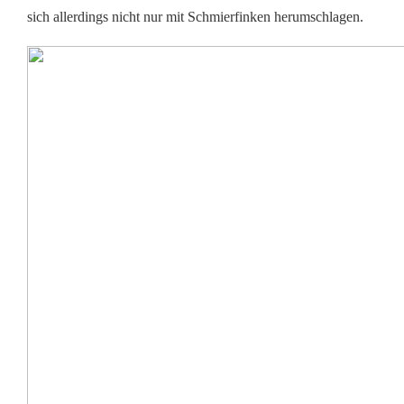
r
sich allerdings nicht nur mit Schmierfinken herumschlagen.
e
i
e
n
u
n
d
E
i
n
b