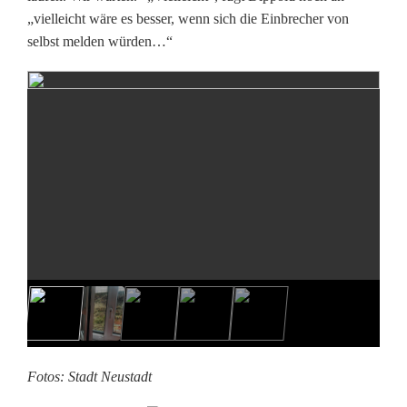
„vielleicht wäre es besser, wenn sich die Einbrecher von
u
selbst melden würden…“
n
d
M
i
t
t
e
l
s
c
Fotos: Stadt Neustadt
h