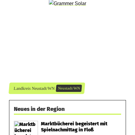
u
l
e
Landkreis Neustadt/WN
Neustadt/WN
Neues in der Region
Marktbücherei begeistert mit
Spielnachmittag in Floß