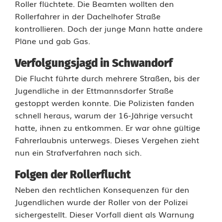
Roller flüchtete. Die Beamten wollten den
l
Rollerfahrer in der Dachelhofer Straße
kontrollieren. Doch der junge Mann hatte andere
e
Pläne und gab Gas.
r
Verfolgungsjagd in Schwandorf
f
Die Flucht führte durch mehrere Straßen, bis der
l
Jugendliche in der Ettmannsdorfer Straße
gestoppt werden konnte. Die Polizisten fanden
u
schnell heraus, warum der 16-Jährige versucht
c
hatte, ihnen zu entkommen. Er war ohne gültige
Fahrerlaubnis unterwegs. Dieses Vergehen zieht
h
nun ein Strafverfahren nach sich.
t
Folgen der Rollerflucht
i
Neben den rechtlichen Konsequenzen für den
n
Jugendlichen wurde der Roller von der Polizei
sichergestellt. Dieser Vorfall dient als Warnung
S