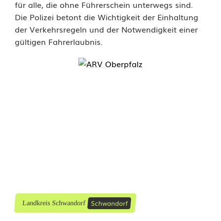
für alle, die ohne Führerschein unterwegs sind.
c
Die Polizei betont die Wichtigkeit der Einhaltung
der Verkehrsregeln und der Notwendigkeit einer
h
gültigen Fahrerlaubnis.
w
a
n
d
o
r
f
e
n
Schwandorf
Landkreis Schwandorf