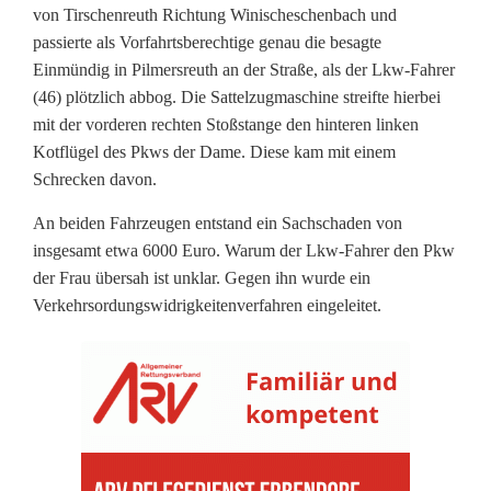
von Tirschenreuth Richtung Winischeschenbach und
b
passierte als Vorfahrtsberechtige genau die besagte
Einmündig in Pilmersreuth an der Straße, als der Lkw-Fahrer
e
(46) plötzlich abbog. Die Sattelzugmaschine streifte hierbei
r
mit der vorderen rechten Stoßstange den hinteren linken
Kotflügel des Pkws der Dame. Diese kam mit einem
s
Schrecken davon.
a
An beiden Fahrzeugen entstand ein Sachschaden von
h
insgesamt etwa 6000 Euro. Warum der Lkw-Fahrer den Pkw
der Frau übersah ist unklar. Gegen ihn wurde ein
b
Verkehrsordungswidrigkeitenverfahren eingeleitet.
e
i
m
A