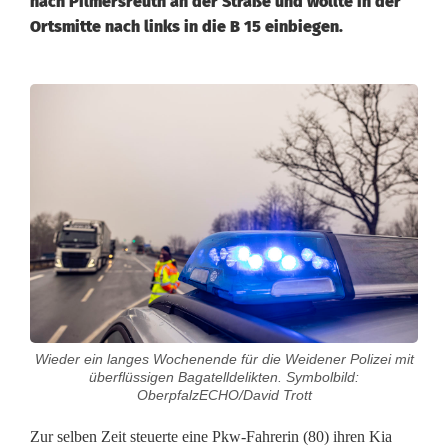
nach Pilmersreuth an der Straße und wollte in der
Ortsmitte nach links in die B 15 einbiegen.
S
a
t
t
e
l
z
Wieder ein langes Wochenende für die Weidener Polizei mit
u
überflüssigen Bagatelldelikten. Symbolbild:
OberpfalzECHO/David Trott
g
Zur selben Zeit steuerte eine Pkw-Fahrerin (80) ihren Kia
ü