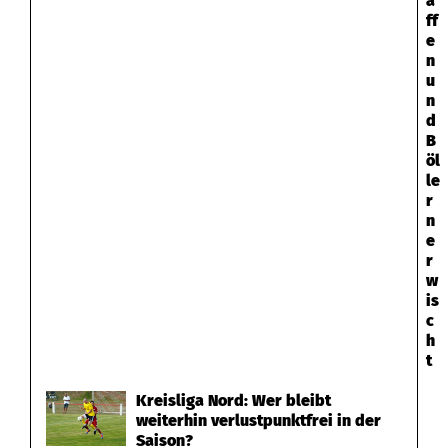
a
ff
e
n
u
n
d
B
öl
le
r
n
e
r
w
is
c
h
t
Kreisliga Nord: Wer bleibt
weiterhin verlustpunktfrei in der
Saison?