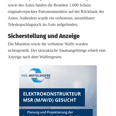
i
sowie des Autos fanden die Beamten 1.000 Schuss
e
originalverpackter Patronenmunition auf der Rückbank des
Autos. Außerdem wurde ein verbotener, ausziehbarer
r
Teleskopschlagstock im Auto aufgefunden.
f
Sicherstellung und Anzeige
a
Die Munition sowie die verbotene Waffe wurden
h
sichergestellt. Der slowakische Staatsangehörige erhielt eine
Anzeige nach dem Waffengesetz.
n
d
e
r
s
t