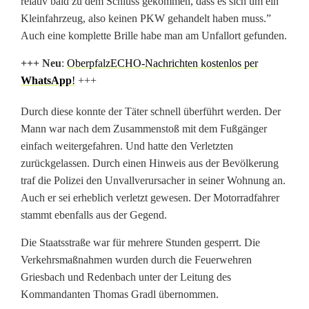
relativ bald zu dem Schluss gekommen, dass es sich um ein
l
Kleinfahrzeug, also keinen PKW gehandelt haben muss.”
Auch eine komplette Brille habe man am Unfallort gefunden.
e
r
+++ N
eu
:
OberpfalzECHO-Nachrichten kostenlos per
WhatsApp
!
+++
E
Durch diese konnte der Täter schnell überführt werden. Der
r
Mann war nach dem Zusammenstoß mit dem Fußgänger
f
einfach weitergefahren. Und hatte den Verletzten
zurückgelassen. Durch einen Hinweis aus der Bevölkerung
o
traf die Polizei den Unvallverursacher in seiner Wohnung an.
l
Auch er sei erheblich verletzt gewesen. Der Motorradfahrer
stammt ebenfalls aus der Gegend.
g
Die Staatsstraße war für mehrere Stunden gesperrt. Die
d
Verkehrsmaßnahmen wurden durch die Feuerwehren
e
Griesbach und Redenbach unter der Leitung des
Kommandanten Thomas Gradl übernommen.
r