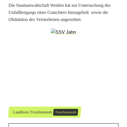
Die Staatsanwaltschaft Weiden hat zur Untersuchung des
P
Unfallhergangs eines Gutachters hinzugeholt sowie die
o
Obduktion des Verstorbenen angeordnet.
l
i
z
e
i
-
F
l
Landkreis Tirschenreuth
Tirschenreuth
ü
c