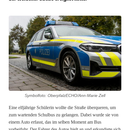
S
c
h
ü
l
e
r
Symbolfoto: OberpfalzECHO/Ann-Marie Zell
i
Eine elfjährige Schülerin wollte die Straße überqueren, um
n
zum wartenden Schulbus zu gelangen. Dabei wurde sie von
b
einem Auto erfasst, das im selben Moment am Bus
vorbeifuhr. Der Fahrer des Autos hielt an und erkundigte sich