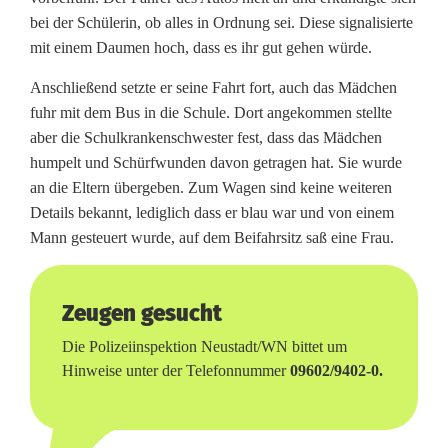
e
bei der Schülerin, ob alles in Ordnung sei. Diese signalisierte
i
mit einem Daumen hoch, dass es ihr gut gehen würde.
m
Anschließend setzte er seine Fahrt fort, auch das Mädchen
fuhr mit dem Bus in die Schule. Dort angekommen stellte
Ü
aber die Schulkrankenschwester fest, dass das Mädchen
b
humpelt und Schürfwunden davon getragen hat. Sie wurde
an die Eltern übergeben. Zum Wagen sind keine weiteren
e
Details bekannt, lediglich dass er blau war und von einem
r
Mann gesteuert wurde, auf dem Beifahrsitz saß eine Frau.
q
u
Zeugen gesucht
e
Die Polizeiinspektion Neustadt/WN bittet um
Hinweise unter der Telefonnummer
09602/9402-0.
r
e