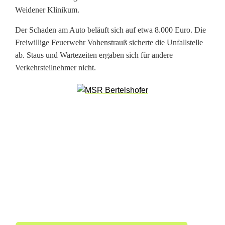
B
Weidener Klinikum.
o
Der Schaden am Auto beläuft sich auf etwa 8.000 Euro. Die
r
Freiwillige Feuerwehr Vohenstrauß sicherte die Unfallstelle
ab. Staus und Wartezeiten ergaben sich für andere
d
Verkehrsteilnehmer nicht.
:
M
i
t
A
u
t
o