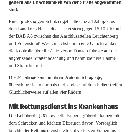
c
gestern aus Unachtsamkeit von der Straße abgekommen
sind.
h
u
Einen großzügigen Schutzengel hatte eine 24-Jährige aus
dem Landkreis Neustadt als sie gestern gegen 15.10 Uhr auf
t
der BAB A6 zwischen den Anschlussstellen Leuchtenberg
z
und Vohenstrauß West zunächst durch eine Unachtsamkeit
die Kontrolle über ihr Auto verlor. Danach fuhr sie auf die
e
angrenzende Straßenböschung und nahm kleinere Bäume
und Sträucher mit.
n
g
Die 24-Jährige kam mit ihrem Auto in Schräglage,
überschlug sich mehrmals und landete auf dem Seitenstreifen.
e
Glücklicherweise auf allen vier Rädern.
l
Mit Rettungsdienst ins Krankenhaus
a
Die Beifahrerin (26) sowie die Fahrzeugführerin kamen mit
n
dem Schrecken und leichten Blessuren davon. Vorsorglich
brachte der Rettungsdienst die leicht verletzten Frauen ins