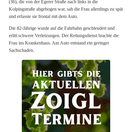
r
(36), die von der Egerer Straße nach links in die
Kolpingstraße abgebogen war, sah die Frau allerdings zu spät
v
und erfasste sie frontal mit dem Auto.
e
Die 82-Jährige wurde auf die Fahrbahn geschleudert und
r
erlitt schwere Verletzungen. Der Rettungsdienst brachte die
Frau ins Krankenhaus. Am Auto entstand ein geringer
l
Sachschaden.
e
t
z
t
:
A
u