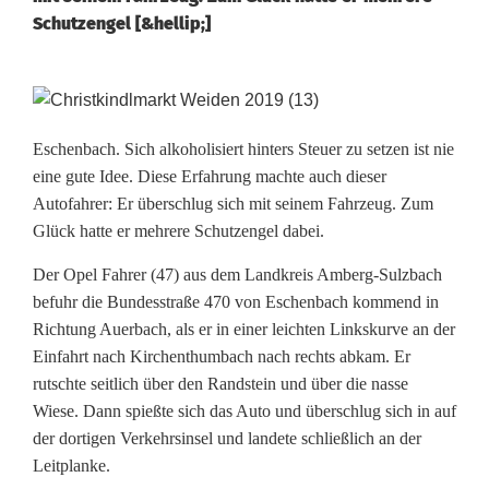
Schutzengel [&hellip;]
S
c
Eschenbach. Sich alkoholisiert hinters Steuer zu setzen ist nie
eine gute Idee. Diese Erfahrung machte auch dieser
h
Autofahrer: Er überschlug sich mit seinem Fahrzeug. Zum
w
Glück hatte er mehrere Schutzengel dabei.
e
Der Opel Fahrer (47) aus dem Landkreis Amberg-Sulzbach
befuhr die Bundesstraße 470 von Eschenbach kommend in
r
Richtung Auerbach, als er in einer leichten Linkskurve an der
e
Einfahrt nach Kirchenthumbach nach rechts abkam. Er
rutschte seitlich über den Randstein und über die nasse
r
Wiese. Dann spießte sich das Auto und überschlug sich in auf
U
der dortigen Verkehrsinsel und landete schließlich an der
Leitplanke.
n