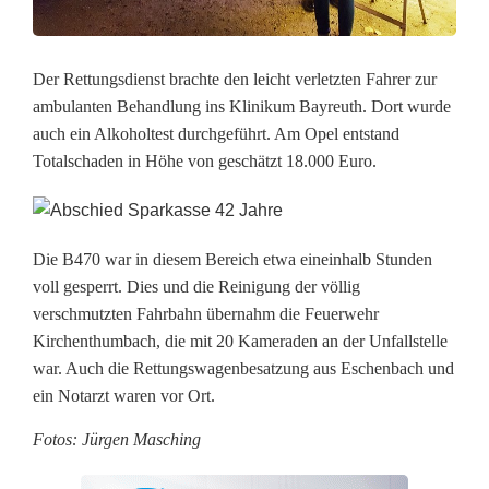
F
a
Der Rettungsdienst brachte den leicht verletzten Fahrer zur
ambulanten Behandlung ins Klinikum Bayreuth. Dort wurde
h
auch ein Alkoholtest durchgeführt. Am Opel entstand
r
Totalschaden in Höhe von geschätzt 18.000 Euro.
e
r
Die B470 war in diesem Bereich etwa eineinhalb Stunden
a
voll gesperrt. Dies und die Reinigung der völlig
verschmutzten Fahrbahn übernahm die Feuerwehr
l
Kirchenthumbach, die mit 20 Kameraden an der Unfallstelle
k
war. Auch die Rettungswagenbesatzung aus Eschenbach und
ein Notarzt waren vor Ort.
o
Fotos: Jürgen Masching
h