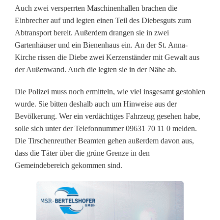
Auch zwei versperrten Maschinenhallen brachen die
n
Einbrecher auf und legten einen Teil des Diebesguts zum
b
Abtransport bereit. Außerdem drangen sie in zwei
Gartenhäuser und ein Bienenhaus ein. An der St. Anna-
r
Kirche rissen die Diebe zwei Kerzenständer mit Gewalt aus
ü
der Außenwand. Auch die legten sie in der Nähe ab.
c
Die Polizei muss noch ermitteln, wie viel insgesamt gestohlen
wurde. Sie bitten deshalb auch um Hinweise aus der
h
Bevölkerung. Wer ein verdächtiges Fahrzeug gesehen habe,
e
solle sich unter der Telefonnummer 09631 70 11 0 melden.
Die Tirschenreuther Beamten gehen außerdem davon aus,
i
dass die Täter über die grüne Grenze in den
n
Gemeindebereich gekommen sind.
e
i