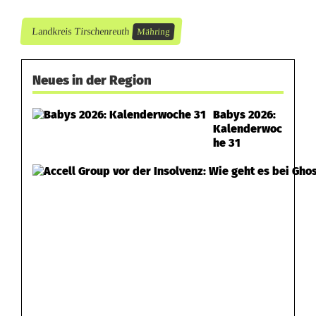
i
z
Landkreis Tirschenreuth
Mähring
e
Neues in der Region
i
b
Babys 2026:
Kalenderwoc
i
he 31
t
t
e
t
u
m