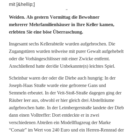
''
S
Weiden. Als gestern Vormittag die Bewohner
mehrerer Mehrfamilienhäuser in Ihre Keller kamen,
e
erlebten Sie eine böse Überraschung.
c
Insgesamt sechs Kellerabteile wurden aufgebrochen. Die
h
Zugangstüren wurden teilweise mit purer Gewalt aufgehebelt
oder die Vorhängeschlösser mit einer Zwicke entfernt.
s
Anschließend hatte der/die Unbekannte(n) leichtes Spiel.
K
Scheinbar waren der oder die Diebe auch hungrig: In der
e
Joseph-Haas Straße wurde eine gefrorene Gans und
Semmeln erbeutet. In der Veit-Stoß-Straße dagegen ging der
l
Räuber leer aus, obwohl er hier gleich drei Abstellräume
l
aufgebrochen hatte. In der Leimbergerstraße landete der Dieb
dann einen Volltreffer: Dort entdeckte er in zwei
e
verschiedenen Abteilen ein Modellflugzeug der Marke
r
“Corsair” im Wert von 240 Euro und ein Herren-Rennrad der