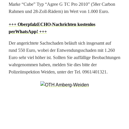
Marke “Cube” Typ “Agree G TC Pro 2010” (58er Carbon
-
Rahmen und 28-Zoll-Rädern) im Wert von 1.000 Euro.
A
+++ OberpfalzECHO-Nachrichten kostenlos
b
perWhatsApp! +++
s
Der angerichtete Sachschaden beläuft sich insgesamt auf
rund 550 Euro, wobei der Entwendungsschaden mit 1.260
t
Euro sehr viel höher ist. Sollten Sie auffällige Beobachtungen
e
wahrgenommen haben, melden Sie dies bitte der
Polizeiinspektion Weiden, unter der Tel. 0961/401321.
l
l
r
ä
u