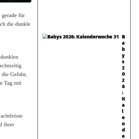
 gerade für
rch die dunkle
B
a
b
y
 dunklen
s
echtzeitig
2
 die Gefahr,
0
2
am Tag mit
6
:
K
a
l
achtfröste
e
n
d ihrer
d
e