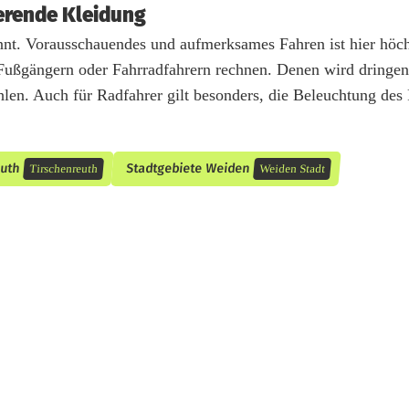
ierende Kleidung
nt. Vorausschauendes und aufmerksames Fahren ist hier höch
 Fußgängern oder Fahrradfahrern rechnen. Denen wird dringe
hlen. Auch für Radfahrer gilt besonders, die Beleuchtung des
euth
Stadtgebiete Weiden
Tirschenreuth
Weiden Stadt