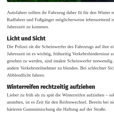
r
Autofahrer sollten ihr Fahrzeug daher fit für den Winter
d
Radfahrer und Fußgänger möglicherweise lebensrettend ist
Jahreszeit zu kommen.
e
n
Licht und Sicht
Die Polizei rät die Scheinwerfer des Fahrzeugs auf ihre 
-
Jahreszeit ist es wichtig, frühzeitig Verkehrshindernisse
d
gesehen zu werden, sind intakte Scheinwerfer notwendig. 
i
andere Verkehrsteilnehmer zu blenden. Bei schlechter Sic
Abblendlicht fahren.
e
d
Winterreifen rechtzeitig aufziehen
Lieber zu früh als zu spät die Winterreifen aufziehen – s
u
anstehen, ist es Zeit für den Reifenwechsel. Bereits bei 
n
härteren Gummimischung die Haftung auf der Straße.