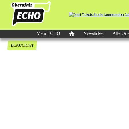
Mein ECHO
Newsticker
Alle Ort
BLAULICHT