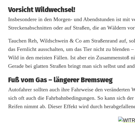
k
Vorsicht Wildwechsel!
l
Insbesondere in den Morgen- und Abendstunden ist mit v
e
Streckenabschnitten oder auf Straßen, die an Wäldern vor
J
Tauchen Reh, Wildschwein & Co am Straßenrand auf, sol
a
das Fernlicht ausschalten, um das Tier nicht zu blenden 
Wild in den meisten Fällen. Ist aber ein Zusammenstoß n
h
Gerade bei glatten Straßen bringt man sich selbst und an
r
Fuß vom Gas – längerer Bremsweg
e
Autofahrer sollten auch ihre Fahrweise den veränderten 
s
sich oft auch die Fahrbahnbedingungen. So kann sich der
z
Reifen nimmt ab. Dieser Effekt wird durch herabgefallene
e
i