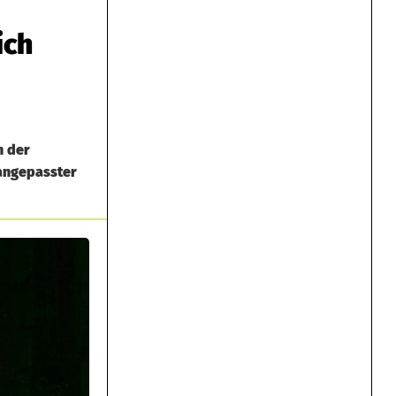
ich
n der
 angepasster