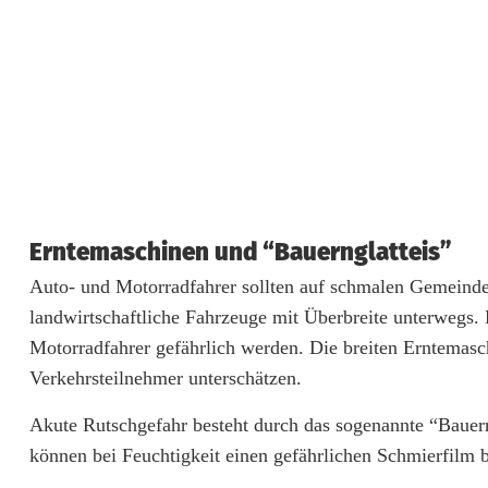
t
h
a
t
s
i
Erntemaschinen und “Bauernglatteis”
n
Auto- und Motorradfahrer sollten auf schmalen Gemeinde-
s
landwirtschaftliche Fahrzeuge mit Überbreite unterwegs
i
Motorradfahrer gefährlich werden. Die breiten Erntemas
Verkehrsteilnehmer unterschätzen.
c
Akute Rutschgefahr besteht durch das sogenannte “Bauer
h
können bei Feuchtigkeit einen gefährlichen Schmierfilm b