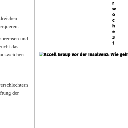
r
w
o
dreichen
c
h
erqueren.
e
3
abbremsen und
1
eucht das
 ausweichen.
erschlechtern
ftung der