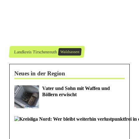
e
i
n
-
i
Landkreis Tirschenreuth
Waldsassen
m
Neues in der Region
S
p
Vater und Sohn mit Waffen und
Böllern erwischt
r
i
n
t