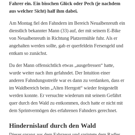
o
Fahrer ein. Ein bisschen Glück oder Pech (je nachdem
aus welcher Sicht) half ihm dabei.
l
i
Am Montag fiel den Fahndern im Bereich Neualbenreuth ein
dienstlich bekannter Mann (33) auf, der mit seinem E-Bike
z
von Neualbenreuth in Richtung Platzermühle fuhr. Als er
i
angehalten werden sollte, gab er querfeldein Fersengeld und
entkam so zunächst.
s
Da der Mann offensichtlich etwas „ausgefressen“ hatte,
t
wurde weiter nach ihm gefahndet. Der Intuition einer
h
anderen Fahndungsstreife war es dann zu verdanken, dass er
im Waldbereich beim „Alten Herrgott“ wieder festgestellt
o
werden konnte. Er versuchte wiederum mit seinem Gefährt
l
quer durch den Wald zu entkommen, doch hatte er nicht mit
dem Sprintvermögen des erfahrenen Fahnders gerechnet.
t
Hindernislauf durch den Wald
E
Dieser sprang aus dem Fahrzeug und sprintete dem Radler