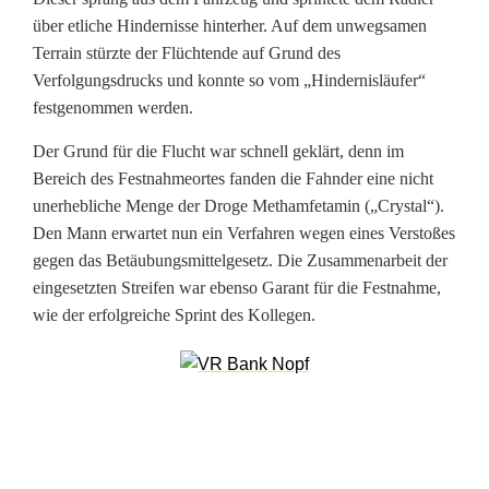
-
über etliche Hindernisse hinterher. Auf dem unwegsamen
B
Terrain stürzte der Flüchtende auf Grund des
Verfolgungsdrucks und konnte so vom „Hindernisläufer“
i
festgenommen werden.
k
Der Grund für die Flucht war schnell geklärt, denn im
e
Bereich des Festnahmeortes fanden die Fahnder eine nicht
unerhebliche Menge der Droge Methamfetamin („Crystal“).
-
Den Mann erwartet nun ein Verfahren wegen eines Verstoßes
F
gegen das Betäubungsmittelgesetz. Die Zusammenarbeit der
eingesetzten Streifen war ebenso Garant für die Festnahme,
a
wie der erfolgreiche Sprint des Kollegen.
h
r
e
r