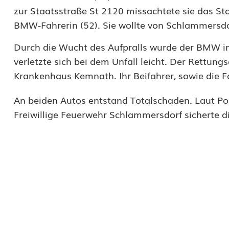
o
zur Staatsstraße St 2120 missachtete sie das Sto
p
BMW-Fahrerin (52). Sie wollte von Schlammersdor
p
Durch die Wucht des Aufpralls wurde der BMW i
-
verletzte sich bei dem Unfall leicht. Der Rettun
Krankenhaus Kemnath. Ihr Beifahrer, sowie die Fa
S
c
An beiden Autos entstand Totalschaden. Laut Pol
Freiwillige Feuerwehr Schlammersdorf sicherte die
h
i
l
d
a
n