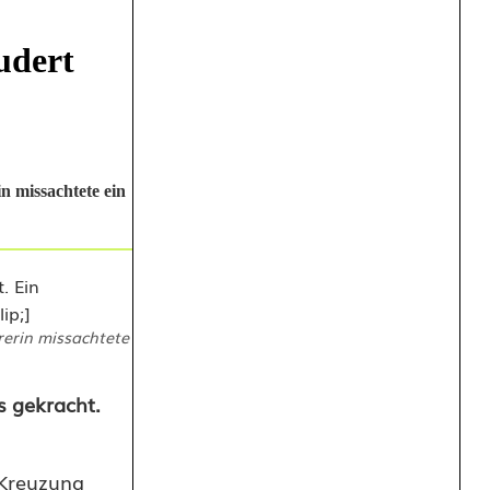
udert
n missachtete ein
erin missachtete
 gekracht.
 Kreuzung