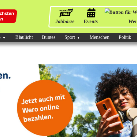
Jobbörse
Events
Wer
e
Blaulicht
Buntes
Sport
Menschen
Politik