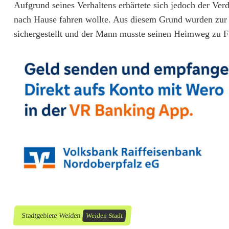
i
Aufgrund seines Verhaltens erhärtete sich jedoch der Ve
t
nach Hause fahren wollte. Aus diesem Grund wurden zur U
sichergestellt und der Mann musste seinen Heimweg zu F
e
n
d
e
t
i
n
Z
e
l
Stadtgebiete Weiden
Weiden Stadt