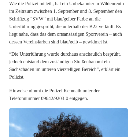
W
Wie die Polizei mitteilt, hat ein Unbekannter in Wildenreuth
-
im Zeitraum zwischen 1. September und 8. September den
Schriftzug “SVW” mit blau/gelber Farbe an die
G
Unterführung gesprüht, die unterhalb der B22 verläuft. Es
r
liegt nahe, dass das dem ortsansässigen Sportverein – auch
dessen Vereinsfarben sind blau/gelb – gewidmet ist.
a
“Die Unterführung wurde durchaus anschaulich besprüht,
f
jedoch entstand dem zuständigen Straßenbauamt ein
f
Sachschaden im unteren vierstelligen Bereich”, erklärt ein
Polizist.
i
Hinweise nimmt die Polizei Kemnath unter der
t
Telefonnummer 09642/9203-0 entgegen.
i
a
n