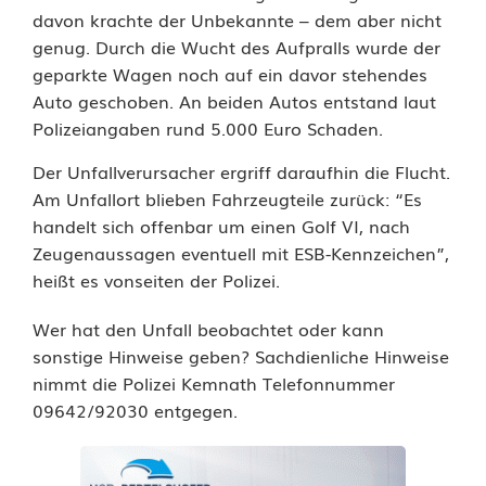
davon krachte der Unbekannte – dem aber nicht
v
genug. Durch die Wucht des Aufpralls wurde der
geparkte Wagen noch auf ein davor stehendes
e
Auto geschoben. An beiden Autos entstand laut
r
Polizeiangaben rund 5.000 Euro Schaden.
u
Der Unfallverursacher ergriff daraufhin die Flucht.
r
Am Unfallort blieben Fahrzeugteile zurück: “Es
handelt sich offenbar um einen Golf VI, nach
s
Zeugenaussagen eventuell mit ESB-Kennzeichen”,
heißt es vonseiten der Polizei.
a
c
Wer hat den Unfall beobachtet oder kann
sonstige Hinweise geben? Sachdienliche Hinweise
h
nimmt die Polizei Kemnath Telefonnummer
e
09642/92030 entgegen.
r