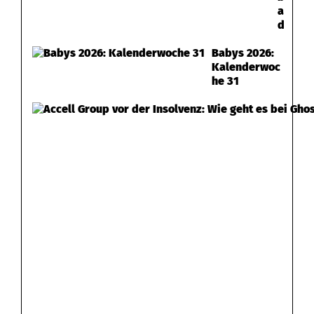
a
d
Babys 2026:
Kalenderwoc
he 31