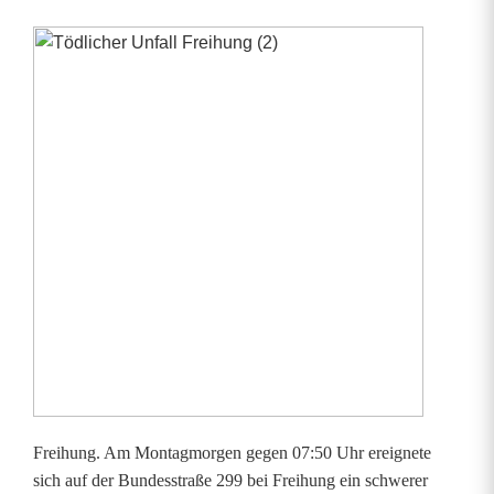
T
ö
d
l
i
c
h
e
r
U
Freihung. Am Montagmorgen gegen 07:50 Uhr ereignete
n
sich auf der Bundesstraße 299 bei Freihung ein schwerer