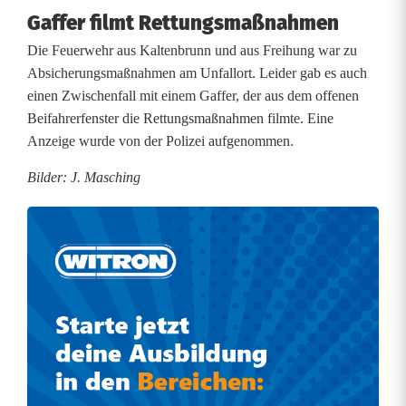
Gaffer filmt Rettungsmaßnahmen
z
Die Feuerwehr aus Kaltenbrunn und aus Freihung war zu
u
Absicherungsmaßnahmen am Unfallort. Leider gab es auch
g
einen Zwischenfall mit einem Gaffer, der aus dem offenen
Beifahrerfenster die Rettungsmaßnahmen filmte. Eine
e
Anzeige wurde von der Polizei aufgenommen.
r
Bilder: J. Masching
f
a
s
s
t