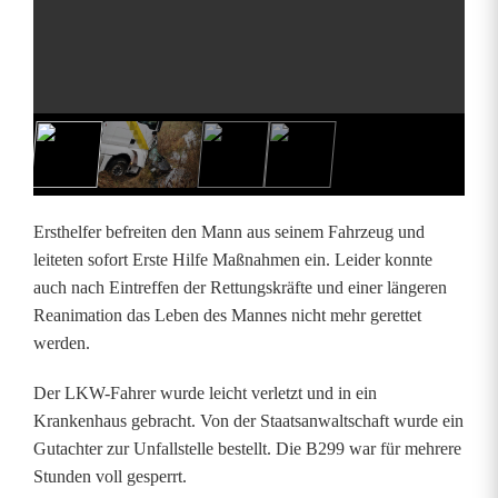
r
e
r
v
o
n
Ersthelfer befreiten den Mann aus seinem Fahrzeug und
leiteten sofort Erste Hilfe Maßnahmen ein. Leider konnte
S
auch nach Eintreffen der Rettungskräfte und einer längeren
a
Reanimation das Leben des Mannes nicht mehr gerettet
werden.
t
Der LKW-Fahrer wurde leicht verletzt und in ein
t
Krankenhaus gebracht. Von der Staatsanwaltschaft wurde ein
e
Gutachter zur Unfallstelle bestellt. Die B299 war für mehrere
Stunden voll gesperrt.
l