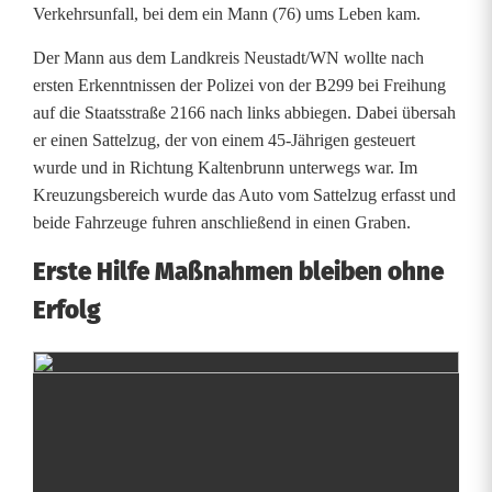
f
Verkehrsunfall, bei dem ein Mann (76) ums Leben kam.
a
Der Mann aus dem Landkreis Neustadt/WN wollte nach
ersten Erkenntnissen der Polizei von der B299 bei Freihung
l
auf die Staatsstraße 2166 nach links abbiegen. Dabei übersah
l
er einen Sattelzug, der von einem 45-Jährigen gesteuert
wurde und in Richtung Kaltenbrunn unterwegs war. Im
:
Kreuzungsbereich wurde das Auto vom Sattelzug erfasst und
A
beide Fahrzeuge fuhren anschließend in einen Graben.
u
Erste Hilfe Maßnahmen bleiben ohne
t
Erfolg
o
f
a
h