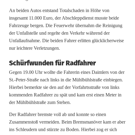
c
An beiden Autos entstand Totalschaden in Höhe von
h
insgesamt 11.000 Euro, der Abschleppdienst musste beide
ä
Fahrzeuge bergen. Die Feuerwehr übernahm die Reinigung
der Unfallstelle und regelte den Verkehr während der
d
Unfallaufnahme. Die beiden Fahrer erlitten glücklicherweise
e
nur leichtere Verletzungen.
n
Schürfwunden für Radfahrer
u
Gegen 19.00 Uhr wollte die Fahrerin eines Daimlers von der
St.-Peter-Straße nach links in die Mühlbühlstraße einbiegen.
n
Hierbei bemerkte sie den auf der Vorfahrtsstraße von links
d
kommenden Radfahrer zu spät und kam erst einen Meter in
der Mühlbühlstraße zum Stehen.
d
Der Radfahrer bremste voll ab und konnte so einen
r
Zusammenstoß vermeiden. Beim Bremsmanöver kam er aber
e
ins Schleudern und stürzte zu Boden. Hierbei zog er sich