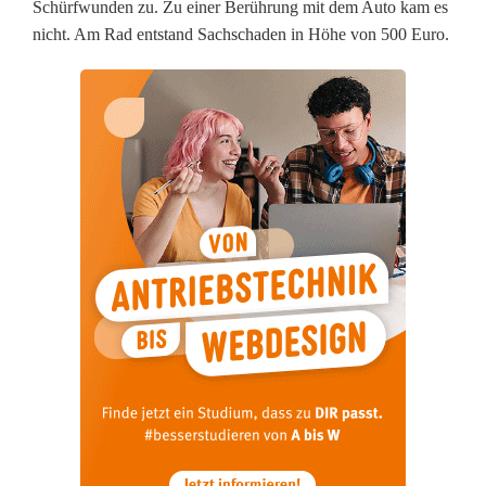
Schürfwunden zu. Zu einer Berührung mit dem Auto kam es
i
nicht. Am Rad entstand Sachschaden in Höhe von 500 Euro.
V
e
r
l
e
t
z
e
b
e
i