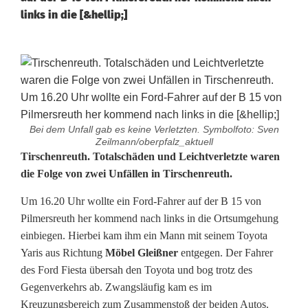
links in die [&hellip;]
Bei dem Unfall gab es keine Verletzten. Symbolfoto: Sven
Zeilmann/oberpfalz_aktuell
T
Tirschenreuth. Totalschäden und Leichtverletzte waren
die Folge von zwei Unfällen in Tirschenreuth.
o
Um 16.20 Uhr wollte ein Ford-Fahrer auf der B 15 von
t
Pilmersreuth her kommend nach links in die Ortsumgehung
a
einbiegen. Hierbei kam ihm ein Mann mit seinem Toyota
Yaris aus Richtung
Möbel Gleißner
entgegen. Der Fahrer
l
des Ford Fiesta übersah den Toyota und bog trotz des
s
Gegenverkehrs ab. Zwangsläufig kam es im
Kreuzungsbereich zum Zusammenstoß der beiden Autos.