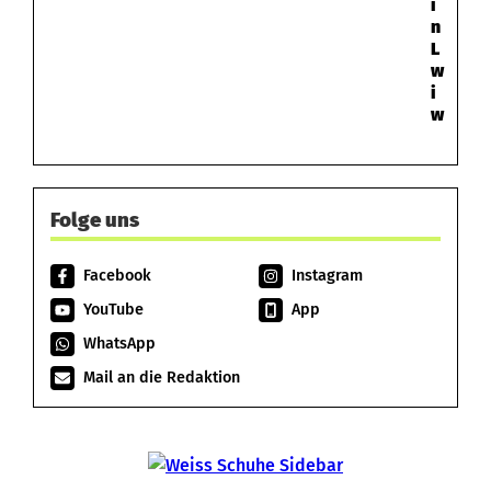
i
n
L
w
i
w
Folge uns
Facebook
Instagram
YouTube
App
WhatsApp
Mail an die Redaktion