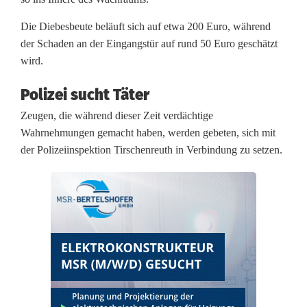
o
Die Diebesbeute beläuft sich auf etwa 200 Euro, während
r
der Schaden an der Eingangstür auf rund 50 Euro geschätzt
a
wird.
u
Polizei sucht Täter
s
Zeugen, die während dieser Zeit verdächtige
Wahrnehmungen gemacht haben, werden gebeten, sich mit
W
der Polizeiinspektion Tirschenreuth in Verbindung zu setzen.
a
c
h
s
t
a