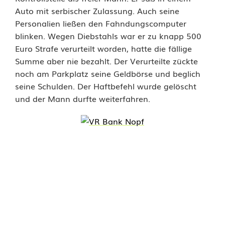
u
Auto mit serbischer Zulassung. Auch seine
c
Personalien ließen den Fahndungscomputer
blinken. Wegen Diebstahls war er zu knapp 500
h
Euro Strafe verurteilt worden, hatte die fällige
u
Summe aber nie bezahlt. Der Verurteilte zückte
noch am Parkplatz seine Geldbörse und beglich
n
seine Schulden. Der Haftbefehl wurde gelöscht
g
und der Mann durfte weiterfahren.
s
h
a
f
t
u