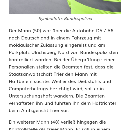
l
Symbolfoto: Bundespolizei
l
Der Mann (50) war über die Autobahn D5 / A6
e
nach Deutschland in einem Fahrzeug mit
n
moldauischer Zulassung eingereist und am
Parkplatz Ulrichsberg Nord von Bundespolizisten
:
kontrolliert worden. Bei der Überprüfung seiner
U
Personalien stellten die Beamten fest, dass die
Staatsanwaltschaft Trier den Mann mit
n
Haftbefehl suchte. Weil er des Diebstahls und
t
Computerbetrugs bezichtigt wird, soll er in
Untersuchungshaft wandern. Die Beamten
e
verhafteten ihn und führten ihn dem Haftrichter
r
beim Amtsgericht Trier vor.
s
Ein weiterer Mann (48) verließ hingegen die
Kontrollstelle als freier Mann. Er saß in einem