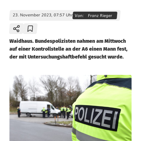
23. November 2023, 07:57 Uhr
Von:
Franz Rieger
Waidhaus. Bundespolizisten nahmen am Mittwoch
auf einer Kontrollstelle an der A6 einen Mann fest,
der mit Untersuchungshaftbefehl gesucht wurde.
K
o
n
t
r
o