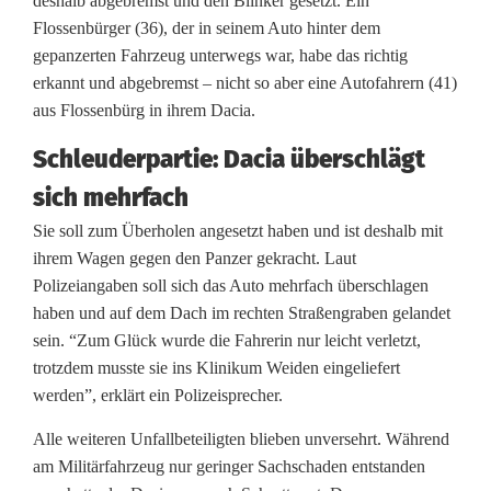
deshalb abgebremst und den Blinker gesetzt. Ein
e
Flossenbürger (36), der in seinem Auto hinter dem
r
gepanzerten Fahrzeug unterwegs war, habe das richtig
erkannt und abgebremst – nicht so aber eine Autofahrern (41)
h
aus Flossenbürg in ihrem Dacia.
o
Schleuderpartie: Dacia überschlägt
l
sich mehrfach
m
Sie soll zum Überholen angesetzt haben und ist deshalb mit
a
ihrem Wagen gegen den Panzer gekracht. Laut
Polizeiangaben soll sich das Auto mehrfach überschlagen
n
haben und auf dem Dach im rechten Straßengraben gelandet
ö
sein. “Zum Glück wurde die Fahrerin nur leicht verletzt,
trotzdem musste sie ins Klinikum Weiden eingeliefert
v
werden”, erklärt ein Polizeisprecher.
e
Alle weiteren Unfallbeteiligten blieben unversehrt. Während
r
am Militärfahrzeug nur geringer Sachschaden entstanden