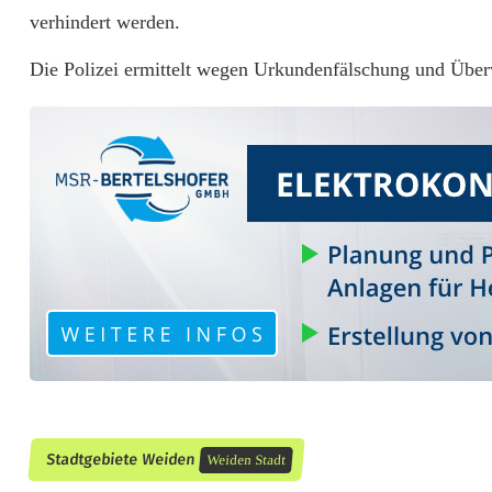
r
verhindert werden.
w
Die Polizei ermittelt wegen Urkundenfälschung und Über
e
i
s
u
n
g
s
b
e
Stadtgebiete Weiden
Weiden Stadt
t