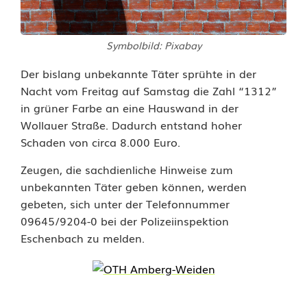
n
n
Symbolbild: Pixabay
t
Der bislang unbekannte Täter sprühte in der
e
Nacht vom Freitag auf Samstag die Zahl “1312”
in grüner Farbe an eine Hauswand in der
b
Wollauer Straße. Dadurch entstand hoher
e
Schaden von circa 8.000 Euro.
s
Zeugen, die sachdienliche Hinweise zum
unbekannten Täter geben können, werden
c
gebeten, sich unter der Telefonnummer
h
09645/9204-0 bei der Polizeiinspektion
Eschenbach zu melden.
m
i
e