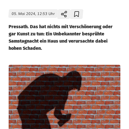
05. Mai 2024, 12:53 Uhr
Pressath. Das hat nichts mit Verschönerung oder
gar Kunst zu tun: Ein Unbekannter besprühte
Samstagnacht ein Haus und verursachte dabei
hohen Schaden.
U
n
b
e
k
a