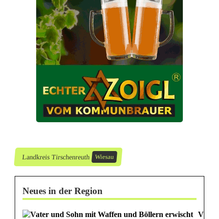
o
h
n
h
a
u
s
-
Z
Landkreis Tirschenreuth
Wiesau
e
Neues in der Region
u
g
V