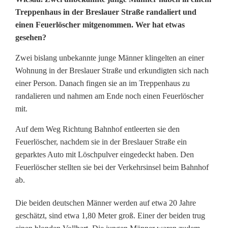
U
Treppenhaus in der Breslauer Straße randaliert und
n
einen Feuerlöscher mitgenommen. Wer hat etwas
gesehen?
b
e
Zwei bislang unbekannte junge Männer klingelten an einer
Wohnung in der Breslauer Straße und erkundigten sich nach
k
einer Person. Danach fingen sie an im Treppenhaus zu
a
randalieren und nahmen am Ende noch einen Feuerlöscher
mit.
n
Auf dem Weg Richtung Bahnhof entleerten sie den
n
Feuerlöscher, nachdem sie in der Breslauer Straße ein
t
geparktes Auto mit Löschpulver eingedeckt haben. Den
Feuerlöscher stellten sie bei der Verkehrsinsel beim Bahnhof
e
ab.
r
Die beiden deutschen Männer werden auf etwa 20 Jahre
a
geschätzt, sind etwa 1,80 Meter groß. Einer der beiden trug