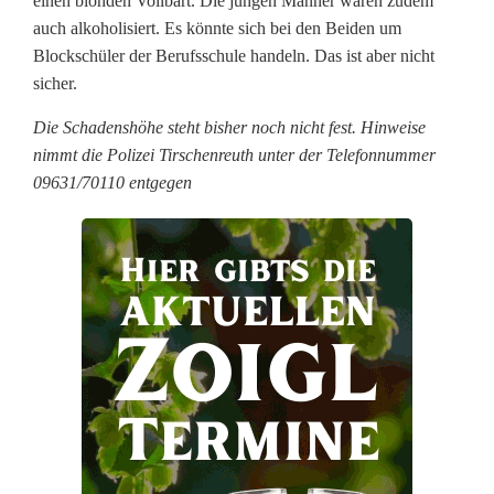
einen blonden Vollbart. Die jungen Männer waren zudem
n
auch alkoholisiert. Es könnte sich bei den Beiden um
d
Blockschüler der Berufsschule handeln. Das ist aber nicht
sicher.
a
Die Schadenshöhe steht bisher noch nicht fest. Hinweise
l
nimmt die Polizei Tirschenreuth unter der Telefonnummer
i
09631/70110 entgegen
e
r
e
n
i
m
W