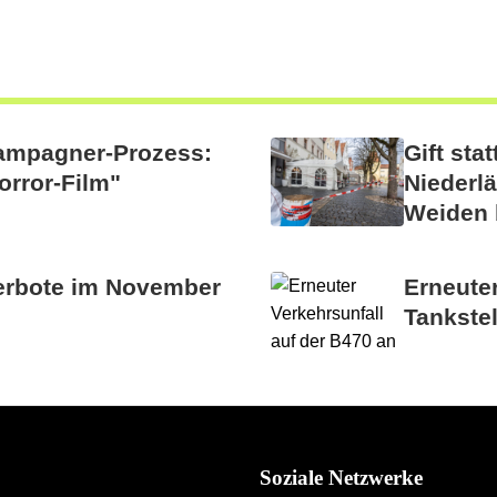
hampagner-Prozess:
Gift st
orror-Film"
Niederlä
Weiden 
erbote im November
Erneuter
Tankstel
Soziale Netzwerke