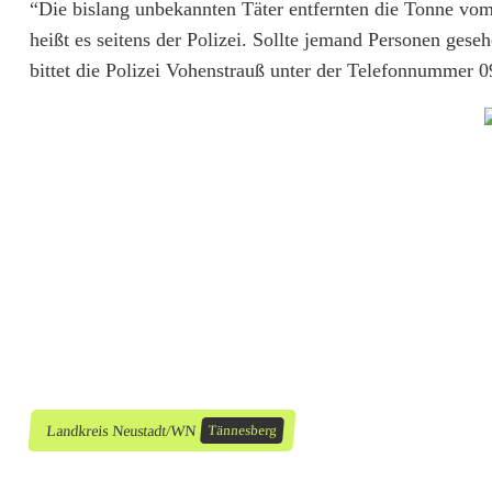
“Die bislang unbekannten Täter entfernten die Tonne vom
k
heißt es seitens der Polizei. Sollte jemand Personen ges
a
bittet die Polizei Vohenstrauß unter der Telefonnummer
n
n
t
e
s
t
e
h
Landkreis Neustadt/WN
Tännesberg
l
e