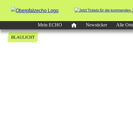
Mein ECHO
Newsticker
Alle Ort
BLAULICHT