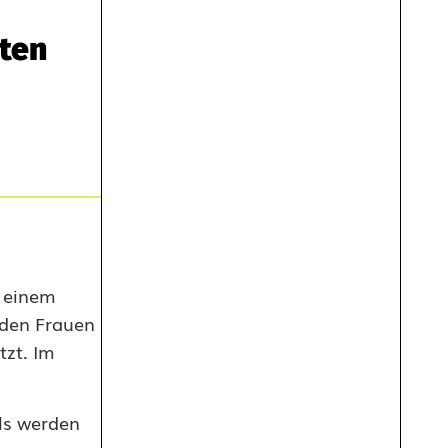
ten
n einem
iden Frauen
tzt. Im
lls werden