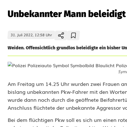
Unbekannter Mann beleidigt
31. Juli 2022, 12:58 Uhr
Weiden. Offensichtlich grundlos beleidigte ein bisher U
U
Symb
n
Am Freitag um 14.25 Uhr wurden zwei Frauen an 
b
bislang unbekannten Pkw-Fahrer mit den Worten:
e
wurde dann noch durch die geöffnete Beifahrertür
Anschluss flüchtete der unbekannte Aggressor v
k
a
Bei dem flüchtigen Pkw soll es sich um einen ro