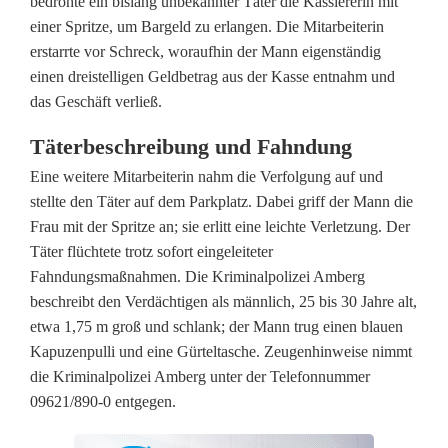
bedrohte ein bislang unbekannter Täter die Kassiererin mit
b
einer Spritze, um Bargeld zu erlangen. Die Mitarbeiterin
e
erstarrte vor Schreck, woraufhin der Mann eigenständig
einen dreistelligen Geldbetrag aus der Kasse entnahm und
k
das Geschäft verließ.
a
Täterbeschreibung und Fahndung
n
Eine weitere Mitarbeiterin nahm die Verfolgung auf und
n
stellte den Täter auf dem Parkplatz. Dabei griff der Mann die
Frau mit der Spritze an; sie erlitt eine leichte Verletzung. Der
t
Täter flüchtete trotz sofort eingeleiteter
e
Fahndungsmaßnahmen. Die Kriminalpolizei Amberg
beschreibt den Verdächtigen als männlich, 25 bis 30 Jahre alt,
r
etwa 1,75 m groß und schlank; der Mann trug einen blauen
m
Kapuzenpulli und eine Gürteltasche. Zeugenhinweise nimmt
die Kriminalpolizei Amberg unter der Telefonnummer
i
09621/890-0 entgegen.
t