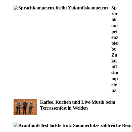
t
Sp
rac
n
hk
om
a
pet
enz
c
blei
bt
h
Zu
ku
F
nft
sko
a
mp
ete
u
nz
s
Kaffee, Kuchen und Live-Musik beim
t
Terrassenfest in Weiden
s
c