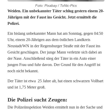
Foto: Pixabay / ToNic-Pics
U
Weiden. Ein unbekannter Täter schlug gestern einem 20-
Jährigen mit der Faust ins Gesicht. Jetzt ermittelt die
n
Polizei.
b
Ein bislang unbekannter Mann hat am Sonntag, gegen 04:50
e
Uhr, einem 20-Jährigen aus dem östlichen Landkreis
Neustadt/WN in der Regensburger Straße mit der Faust ins
k
Gesicht geschlagen. Der junge Mann verletzte sich dabei an
a
der Nase. Anschließend stieg der Täter in ein Auto einer
jungen Frau und fuhr davon. Der Grund für den Angriff ist
n
noch nicht bekannt.
n
Der Täter ist etwa 25 Jahre alt, hat einen schwarzen Vollbart
t
und ist 1,75 Meter groß.
e
Die Polizei sucht Zeugen:
r
Die Polizeiinspektion Weiden ermittelt nun in der Sache und