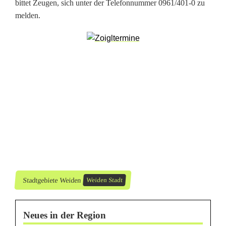
bittet Zeugen, sich unter der Telefonnummer 0961/401-0 zu
T
melden.
ä
t
e
r
f
l
ü
c
h
Stadtgebiete Weiden
Weiden Stadt
t
Neues in der Region
e