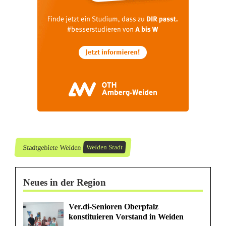
i
z
e
i
s
u
c
h
Stadtgebiete Weiden
Weiden Stadt
t
Z
Neues in der Region
e
Ver.di-Senioren Oberpfalz
u
konstituieren Vorstand in Weiden