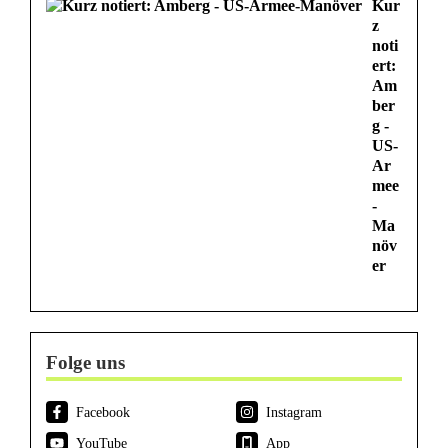
Kur
z
noti
ert:
Am
ber
g -
US-
Ar
mee
-
Ma
növ
er
Folge uns
Facebook
Instagram
YouTube
App