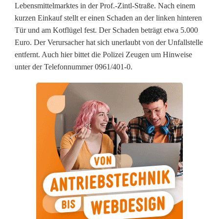
i
Lebensmittelmarktes in der Prof.-Zintl-Straße. Nach einem
kurzen Einkauf stellt er einen Schaden an der linken hinteren
n
Tür und am Kotflügel fest. Der Schaden beträgt etwa 5.000
W
Euro. Der Verursacher hat sich unerlaubt von der Unfallstelle
entfernt. Auch hier bittet die Polizei Zeugen um Hinweise
e
unter der Telefonnummer 0961/401-0.
i
d
e
n
:
P
o
l