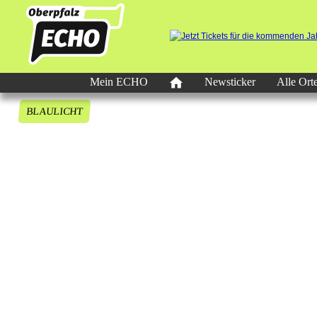
Mein ECHO
Newsticker
Alle Ort
BLAULICHT