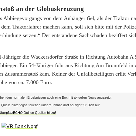
nstoß an der Globuskreuzung
s Abbiegevorgangs von dem Anhänger fiel, als der Traktor na
em Traktorfahrer machen kann, soll sich bitte mit der Poliz
bindung setzen.“ Der entstandene Sachschaden beziffert sich
1-Jähriger die Wackersdorfer Straße in Richtung Autobahn A
sabbieger. Ein 54-Jähriger fuhr aus Richtung Am Brunnfeld in 
um Zusammenstoß kam. Keiner der Unfallbeteiligten erlitt Ver
öhe von ca. 7.000 Euro.
en den normalen Ergebnissen auch eine Box mit aktuellen News angezeigt.
lle hinterlegst, tauchen unsere Inhalte dort häufiger für Dich auf.
 OberpfalzECHO Deinen Quellen hinzu!