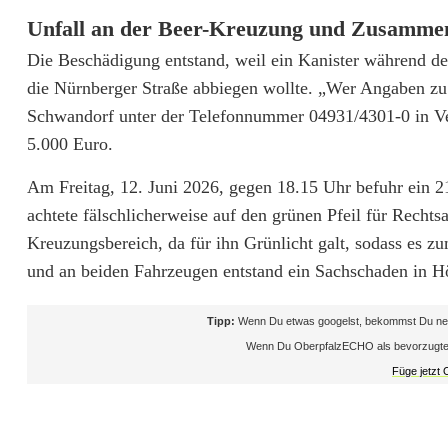
ä
Unfall an der Beer-Kreuzung und Zusamme
l
Die Beschädigung entstand, weil ein Kanister während de
l
die Nürnberger Straße abbiegen wollte. „Wer Angaben zu d
Schwandorf unter der Telefonnummer 04931/4301-0 in Ver
e
5.000 Euro.
m
Am Freitag, 12. Juni 2026, gegen 18.15 Uhr befuhr ein 2
i
achtete fälschlicherweise auf den grünen Pfeil für Recht
t
Kreuzungsbereich, da für ihn Grünlicht galt, sodass es z
und an beiden Fahrzeugen entstand ein Sachschaden in H
h
o
Tipp:
Wenn Du etwas googelst, bekommst Du neb
Wenn Du OberpfalzECHO als bevorzugte Que
h
Füge jetzt
e
m