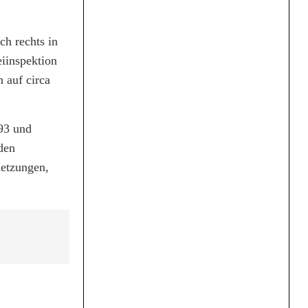
ch rechts in
eiinspektion
 auf circa
 93 und
den
letzungen,