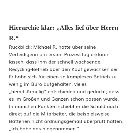
D
e
a
Hierarchie klar: „Alles lief über Herrn
l
R.“
a
Rückblick: Michael R. hatte über seine
Verteidigerin am ersten Prozesstag erklären
u
lassen, dass ihm der schnell wachsende
f
Recycling-Betrieb über den Kopf gewachsen sei.
Er habe sich für einen so komplexen Betrieb zu
wenig im Büro aufgehalten, vieles
„hemdsärmelig“ entschieden und gedacht, dass
es im Großen und Ganzen schon passen würde.
In manchen Punkten schiebt er die Schuld auch
direkt auf die Mitarbeiter, die beispielsweise
Batterien nicht ordnungsgemäß überprüft hätten.
„Ich habe das hingenommen.“