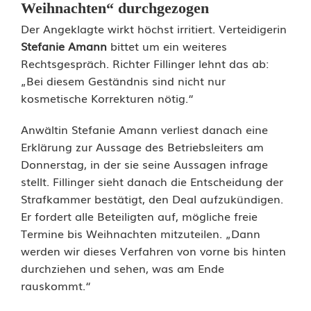
e
Weihnachten“ durchgezogen
Der Angeklagte wirkt höchst irritiert. Verteidigerin
c
Stefanie Amann
bittet um ein weiteres
y
Rechtsgespräch. Richter Fillinger lehnt das ab:
„Bei diesem Geständnis sind nicht nur
c
kosmetische Korrekturen nötig.“
l
Anwältin Stefanie Amann verliest danach eine
i
Erklärung zur Aussage des Betriebsleiters am
Donnerstag, in der sie seine Aussagen infrage
n
stellt. Fillinger sieht danach die Entscheidung der
g
Strafkammer bestätigt, den Deal aufzukündigen.
Er fordert alle Beteiligten auf, mögliche freie
-
Termine bis Weihnachten mitzuteilen. „Dann
U
werden wir dieses Verfahren von vorne bis hinten
durchziehen und sehen, was am Ende
n
rauskommt.“
t