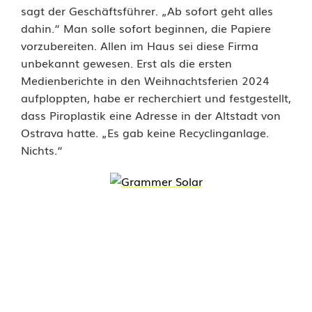
sagt der Geschäftsführer. „Ab sofort geht alles
i
dahin.“ Man solle sofort beginnen, die Papiere
c
vorzubereiten. Allen im Haus sei diese Firma
unbekannt gewesen. Erst als die ersten
h
Medienberichte in den Weihnachtsferien 2024
t
aufploppten, habe er recherchiert und festgestellt,
dass Piroplastik eine Adresse in der Altstadt von
k
Ostrava hatte. „Es gab keine Recyclinganlage.
Nichts.“
ü
n
d
i
g
t