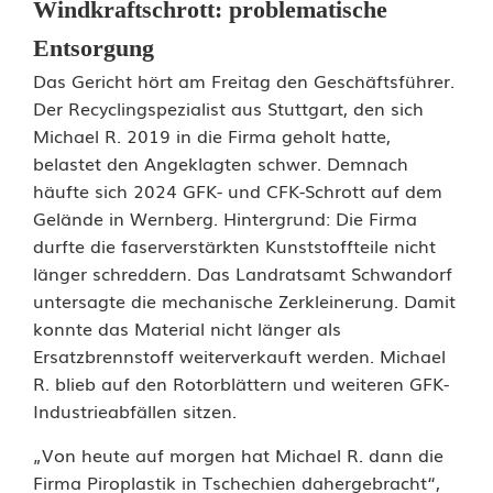
Windkraftschrott: problematische
e
Entsorgung
r
Das Gericht hört am Freitag den Geschäftsführer.
n
Der Recyclingspezialist aus Stuttgart, den sich
Michael R. 2019 in die Firma geholt hatte,
e
belastet den Angeklagten schwer. Demnach
h
häufte sich 2024 GFK- und CFK-Schrott auf dem
Gelände in Wernberg. Hintergrund: Die Firma
m
durfte die faserverstärkten Kunststoffteile nicht
e
länger schreddern. Das Landratsamt Schwandorf
untersagte die mechanische Zerkleinerung. Damit
r
konnte das Material nicht länger als
:
Ersatzbrennstoff weiterverkauft werden. Michael
R. blieb auf den Rotorblättern und weiteren GFK-
G
Industrieabfällen sitzen.
e
„Von heute auf morgen hat Michael R. dann die
r
Firma Piroplastik in Tschechien dahergebracht“,