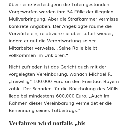
r
über seine Verteidigerin die Taten gestanden.
Vorgeworfen werden ihm 54 Fälle der illegalen
o
Müllverbringung. Aber die Strafkammer vermisse
z
konkrete Angaben. Der Angeklagte räume die
Vorwürfe ein, relativiere sie aber sofort wieder,
e
indem er auf die Verantwortung seiner
s
Mitarbeiter verweise. „Seine Rolle bleibt
vollkommen im Unklaren.“
s
Nicht zufrieden ist das Gericht auch mit der
g
vorgelegten Vereinbarung, wonach Michael R.
e
„freiwillig“ 100.000 Euro an den Freistaat Bayern
zahle. Der Schaden für die Rückholung des Mülls
g
liege bei mindestens 600.000 Euro. „Auch im
e
Rahmen dieser Vereinbarung vermeidet er die
Benennung seines Tatbeitrags.“
n
R
Verfahren wird notfalls „bis