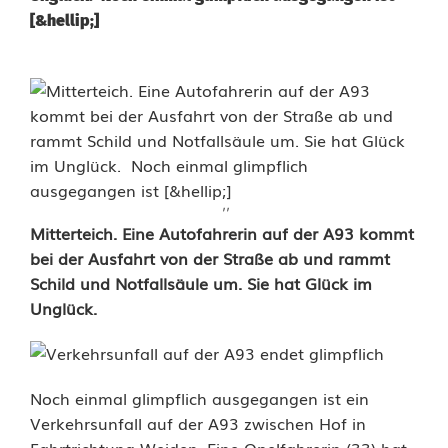
[&hellip;]
''
U
Mitterteich. Eine Autofahrerin auf der A93 kommt
bei der Ausfahrt von der Straße ab und rammt
n
Schild und Notfallsäule um. Sie hat Glück im
Unglück.
f
a
l
Noch einmal glimpflich ausgegangen ist ein
l
Verkehrsunfall auf der A93 zwischen Hof in