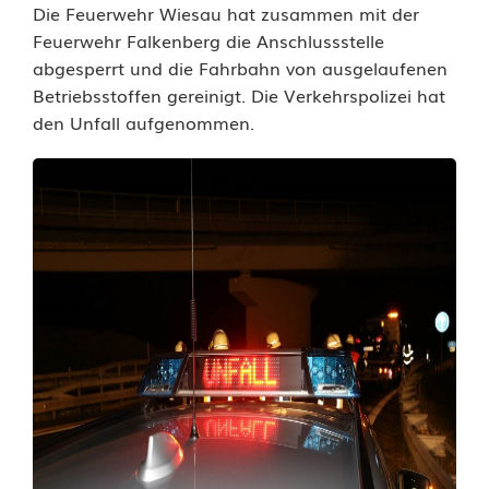
Die Feuerwehr Wiesau hat zusammen mit der
e
Feuerwehr Falkenberg die Anschlussstelle
r
abgesperrt und die Fahrbahn von ausgelaufenen
Betriebsstoffen gereinigt. Die Verkehrspolizei hat
i
den Unfall aufgenommen.
n
v
e
r
l
i
e
r
t