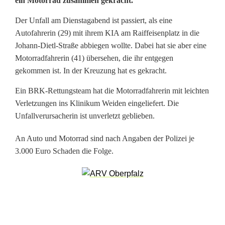
ein Motorrad zusammen gekracht.
n
Der Unfall am Dienstagabend ist passiert, als eine
f
Autofahrerin (29) mit ihrem KIA am Raiffeisenplatz in die
a
Johann-Dietl-Straße abbiegen wollte. Dabei hat sie aber eine
Motorradfahrerin (41) übersehen, die ihr entgegen
l
gekommen ist. In der Kreuzung hat es gekracht.
l
Ein BRK-Rettungsteam hat die Motorradfahrerin mit leichten
a
Verletzungen ins Klinikum Weiden eingeliefert. Die
Unfallverursacherin ist unverletzt geblieben.
n
An Auto und Motorrad sind nach Angaben der Polizei je
R
3.000 Euro Schaden die Folge.
a
i
f
f