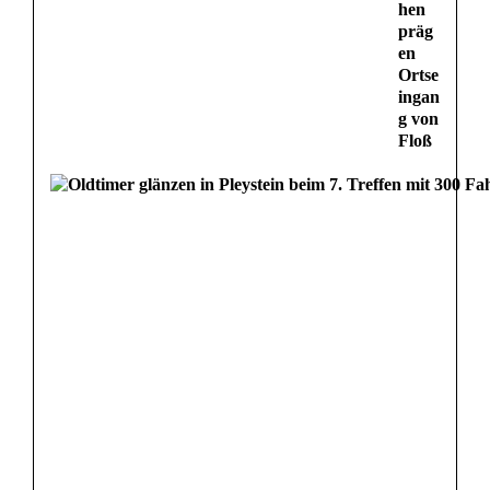
hen
präg
en
Ortse
ingan
g von
Floß