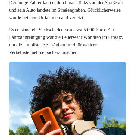
a
Der junge Fahrer kam dadurch nach links von der Straße ab
und sein Auto landete im Straßengraben. Glücklicherweise
l
wurde bei dem Unfall niemand verletzt.
l
Es entstand ein Sachschaden von etwa 5.000 Euro. Zur
b
Fahrbahnreinigung war die Feuerwehr Wondreb im Einsatz,
um die Unfallstelle zu säubern und für weitere
e
Verkehrsteilnehmer sicherzumachen.
i
T
i
r
s
c
h