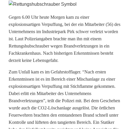
f
a
Gegen 6.00 Uhr heute Morgen kam zu einer
explosionsartigen Verpuffung, bei der ein Mitarbeiter (56) des
l
Unternehmens im Industriepark Pirk schwer verletzt worden
l
ist. Laut Polizeiangaben brachte man ihn mit einem
Rettungshubschrauber wegen Brandverletzungen in ein
i
Fachkrankenhaus. Nach bisherigen Erkenntnissen besteht
derzeit keine Lebensgefahr.
m
G
Zum Unfall kam es im Gefahrstofflager. “Nach ersten
Erkenntnissen ist es im Bereich einer Mischanlage zu einer
e
explosionsartigen Verpuffung mit Stichflamme gekommen.
f
Dabei erlitt ein Mitarbeiter des Unternehmens
Brandverletzungen”, teilt die Polizei mit. Bei dem Geschehen
a
wurde auch die CO2-Löschanlage ausgelöst. Die örtlichen
Feuerwehren brachten den entstandenen Brand schnell unter
h
Kontrolle und lüfteten den tangierten Bereich. Ein Statiker
r