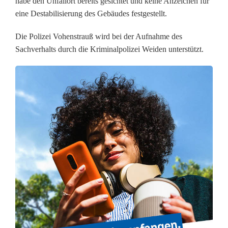
habe den Unfallort bereits gesichtet und keine Anzeichen für
eine Destabilisierung des Gebäudes festgestellt.
s
t
Die Polizei Vohenstrauß wird bei der Aufnahme des
Sachverhalts durch die Kriminalpolizei Weiden unterstützt.
o
f
f
l
a
g
e
r
: