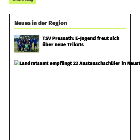
e
r
Neues in der Region
v
e
TSV Pressath: E-Jugend freut sich
über neue Trikots
r
l
e
t
z
t