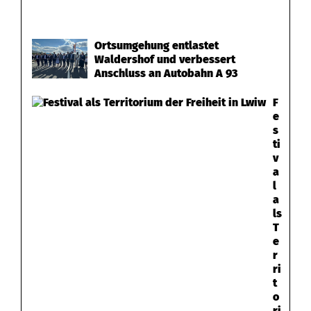
Ortsumgehung entlastet
Waldershof und verbessert
Anschluss an Autobahn A 93
F
e
s
ti
v
a
l
a
ls
T
e
r
ri
t
o
ri