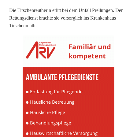
u
Die Tirschenreutherin erlitt bei dem Unfall Prellungen. Der
t
Rettungsdienst brachte sie vorsorglich ins Krankenhaus
o
Tirschenreuth.
:
T
r
a
k
t
o
r
f