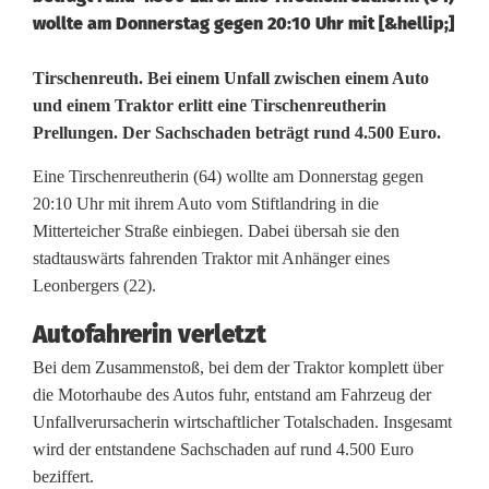
wollte am Donnerstag gegen 20:10 Uhr mit [&hellip;]
U
Tirschenreuth. Bei einem Unfall zwischen einem Auto
und einem Traktor erlitt eine Tirschenreutherin
n
Prellungen. Der Sachschaden beträgt rund 4.500 Euro.
f
Eine Tirschenreutherin (64) wollte am Donnerstag gegen
a
20:10 Uhr mit ihrem Auto vom Stiftlandring in die
Mitterteicher Straße einbiegen. Dabei übersah sie den
l
stadtauswärts fahrenden Traktor mit Anhänger eines
l
Leonbergers (22).
m
Autofahrerin verletzt
Bei dem Zusammenstoß, bei dem der Traktor komplett über
i
die Motorhaube des Autos fuhr, entstand am Fahrzeug der
t
Unfallverursacherin wirtschaftlicher Totalschaden. Insgesamt
wird der entstandene Sachschaden auf rund 4.500 Euro
A
beziffert.