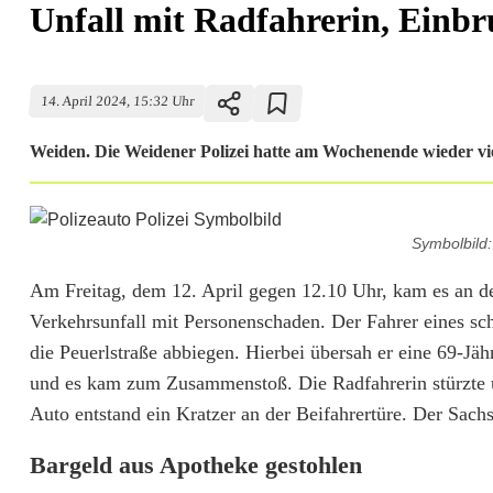
Unfall mit Radfahrerin, Einbr
14. April 2024, 15:32 Uhr
Weiden. Die Weidener Polizei hatte am Wochenende wieder viel
U
Symbolbild
n
Am Freitag, dem 12. April gegen 12.10 Uhr, kam es an d
f
Verkehrsunfall mit Personenschaden. Der Fahrer eines sc
a
die Peuerlstraße abbiegen. Hierbei übersah er eine 69-Jä
und es kam zum Zusammenstoß. Die Radfahrerin stürzte u
l
Auto entstand ein Kratzer an der Beifahrertüre. Der Sach
l
Bargeld aus Apotheke gestohlen
m