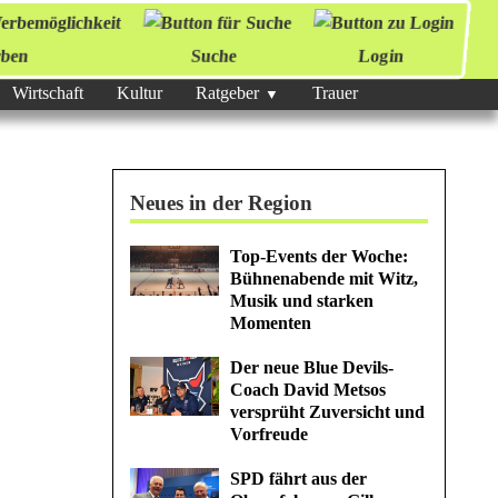
ben
Suche
Login
Wirtschaft
Kultur
Ratgeber
Trauer
Neues in der Region
Top-Events der Woche:
Bühnenabende mit Witz,
Musik und starken
Momenten
Der neue Blue Devils-
Coach David Metsos
versprüht Zuversicht und
Vorfreude
SPD fährt aus der