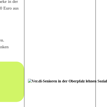
eke in der
00 Euro aus
en.
inken