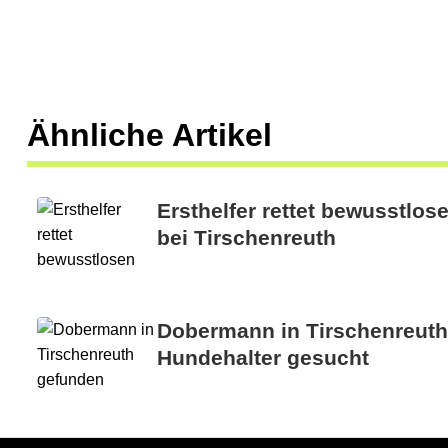
u
c
h
t
Ähnliche Artikel
Ersthelfer rettet bewusstlos
bei Tirschenreuth
Dobermann in Tirschenreut
Hundehalter gesucht