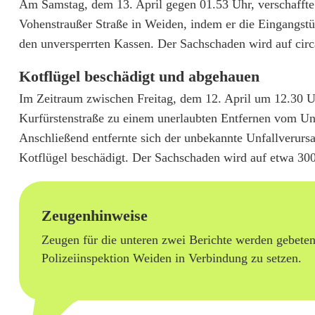
Am Samstag, dem 13. April gegen 01.53 Uhr, verschaffte
i
Vohenstraußer Straße in Weiden, indem er die Eingangstü
t
den unversperrten Kassen. Der Sachschaden wird auf circ
R
Kotflügel beschädigt und abgehauen
a
Im Zeitraum zwischen Freitag, dem 12. April um 12.30 U
Kurfürstenstraße zu einem unerlaubten Entfernen vom Unf
d
Anschließend entfernte sich der unbekannte Unfallverursa
f
Kotflügel beschädigt. Der Sachschaden wird auf etwa 300
a
h
Zeugenhinweise
r
Zeugen für die unteren zwei Berichte werden gebete
e
Polizeiinspektion Weiden in Verbindung zu setzen.
r
i