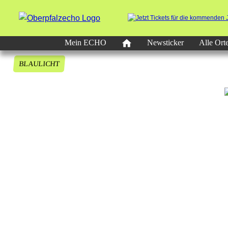
Mein ECHO
Newsticker
Alle Ort
BLAULICHT