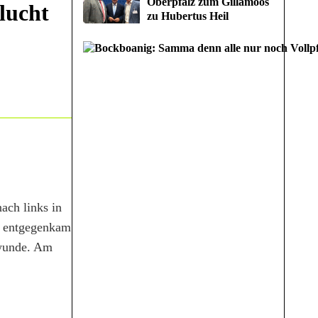
Oberpfalz zum Gillamoos
lucht
zu Hubertus Heil
ach links in
ße entgegenkam
zwunde. Am