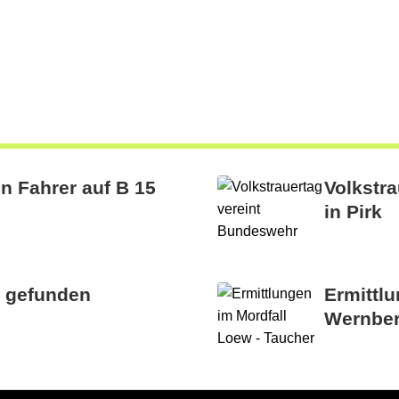
en Fahrer auf B 15
Volkstr
in Pirk
h gefunden
Ermittlu
Wernber