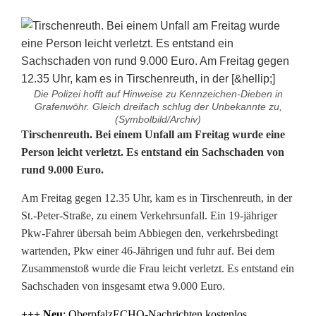
Die Polizei hofft auf Hinweise zu Kennzeichen-Dieben in
Grafenwöhr. Gleich dreifach schlug der Unbekannte zu,
(Symbolbild/Archiv)
U
Tirschenreuth. Bei einem Unfall am Freitag wurde eine
Person leicht verletzt. Es entstand ein Sachschaden von
n
rund 9.000 Euro.
f
Am Freitag gegen 12.35 Uhr, kam es in Tirschenreuth, in der
a
St.-Peter-Straße, zu einem Verkehrsunfall. Ein 19-jähriger
Pkw-Fahrer übersah beim Abbiegen den, verkehrsbedingt
l
wartenden, Pkw einer 46-Jährigen und fuhr auf. Bei dem
l
Zusammenstoß wurde die Frau leicht verletzt. Es entstand ein
Sachschaden von insgesamt etwa 9.000 Euro.
m
+++ N
eu
: OberpfalzECHO-Nachrichten kostenlos