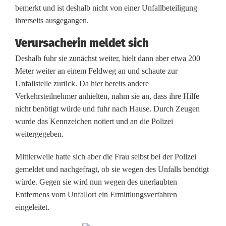
bemerkt und ist deshalb nicht von einer Unfallbeteiligung
h
ihrerseits ausgegangen.
V
Verursacherin meldet sich
o
Deshalb fuhr sie zunächst weiter, hielt dann aber etwa 200
r
Meter weiter an einem Feldweg an und schaute zur
Unfallstelle zurück. Da hier bereits andere
f
Verkehrsteilnehmer anhielten, nahm sie an, dass ihre Hilfe
a
nicht benötigt würde und fuhr nach Hause. Durch Zeugen
wurde das Kennzeichen notiert und an die Polizei
h
weitergegeben.
r
Mittlerweile hatte sich aber die Frau selbst bei der Polizei
t
gemeldet und nachgefragt, ob sie wegen des Unfalls benötigt
m
würde. Gegen sie wird nun wegen des unerlaubten
Entfernens vom Unfallort ein Ermittlungsverfahren
i
eingeleitet.
s