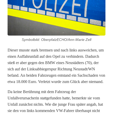
a
l
l
f
Symbolbild: OberpfalzECHO/Ann-Marie Zell
l
u
Dieser musste stark bremsen und nach links ausweichen, um
einen Auffahrunfall auf den Opel zu verhindern. Dadurch
c
stieß er aber gegen den BMW eines Neustädters (70), der
sich auf der Linksabbiegerspur Richtung Neustadt/WN
h
befand. An beiden Fahrzeugen entstand ein Sachschaden von
t
etwa 18.000 Euro. Verletzt wurde zum Glück aber niemand.
n
Da keine Berührung mit dem Fahrzeug der
a
Unfallverursacherin stattgefunden hatte, bemerkte sie vom
Unfall zunächst nichts. Wie die junge Frau später angab, hat
c
sie den von links kommenden VW-Fahrer überhaupt nicht