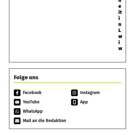
h
e
it
i
n
L
w
i
w
Folge uns
Facebook
Instagram
YouTube
App
WhatsApp
Mail an die Redaktion