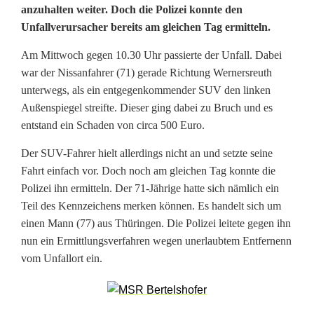
n
anzuhalten weiter. Doch die Polizei konnte den
Unfallverursacher bereits am gleichen Tag ermitteln.
f
a
Am Mittwoch gegen 10.30 Uhr passierte der Unfall. Dabei
war der Nissanfahrer (71) gerade Richtung Wernersreuth
l
unterwegs, als ein entgegenkommender SUV den linken
l
Außenspiegel streifte. Dieser ging dabei zu Bruch und es
entstand ein Schaden von circa 500 Euro.
f
Der SUV-Fahrer hielt allerdings nicht an und setzte seine
l
Fahrt einfach vor. Doch noch am gleichen Tag konnte die
ü
Polizei ihn ermitteln. Der 71-Jährige hatte sich nämlich ein
Teil des Kennzeichens merken können. Es handelt sich um
c
einen Mann (77) aus Thüringen. Die Polizei leitete gegen ihn
h
nun ein Ermittlungsverfahren wegen unerlaubtem Entfernenn
vom Unfallort ein.
t
i