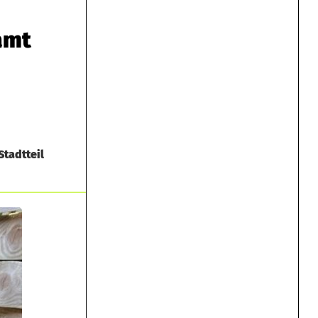
amt
tadtteil