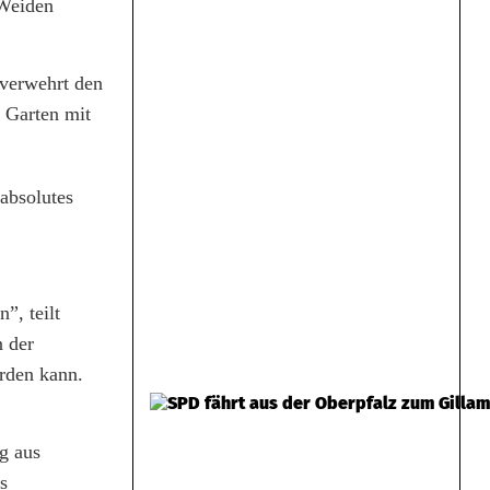
 Weiden
 verwehrt den
 Garten mit
absolutes
”, teilt
n der
erden kann.
g aus
s