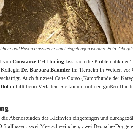
e Hühner und Hasen mussten erstmal eingefangen werden. Foto: Oberp
el von
Constanze Erl-Höning
lässt sich die Problematik der 
r Kollegin
Dr. Barbara Bäumler
im Tierheim in Weiden vor 
beschäftigt. Auch für zwei Cane Corso (Kampfhunde der Kateg
a Böhm
hilft beim Verladen. Sie kommt mit den großen Hunde
ang
in die Abendstunden das Kleinvieh eingefangen und durchgezä
20 Stallhasen, zwei Meerschweinchen, zwei Deutsche-Doggen