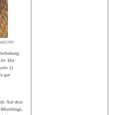
falzECHO
Tierhaltung
Ort. Die
orie 2)
n gut
hlt: Auf dem
-Mischlinge,