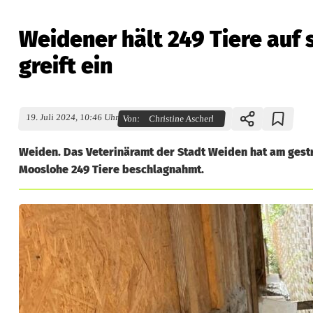
Weidener hält 249 Tiere auf
greift ein
19. Juli 2024, 10:46 Uhr
Von:
Christine Ascherl
Weiden. Das Veterinäramt der Stadt Weiden hat am gest
Mooslohe 249 Tiere beschlagnahmt.
W
e
i
d