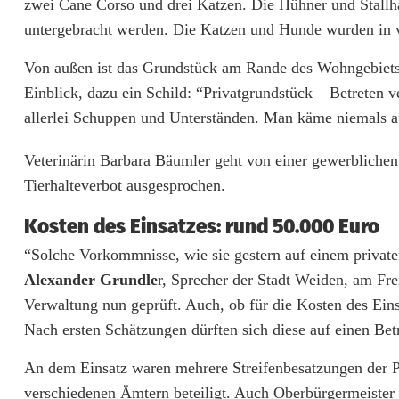
zwei Cane Corso und drei Katzen. Die Hühner und Stallh
untergebracht werden. Die Katzen und Hunde wurden in v
V
e
Von außen ist das Grundstück am Rande des Wohngebiets
Einblick, dazu ein Schild: “Privatgrundstück – Betreten
t
allerlei Schuppen und Unterständen. Man käme niemals au
e
Veterinärin Barbara Bäumler geht von einer gewerbliche
r
Tierhalteverbot ausgesprochen.
i
Kosten des Einsatzes: rund 50.000 Euro
n
“Solche Vorkommnisse, wie sie gestern auf einem privaten
ä
Alexander Grundle
r, Sprecher der Stadt Weiden, am Fre
r
Verwaltung nun geprüft. Auch, ob für die Kosten des Ein
Nach ersten Schätzungen dürften sich diese auf einen Be
a
An dem Einsatz waren mehrere Streifenbesatzungen der Po
m
verschiedenen Ämtern beteiligt. Auch Oberbürgermeister