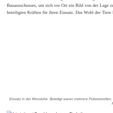
t
Bauausschusses, um sich vor Ort ein Bild von der Lage z
g
beteiligten Kräften für ihren Einsatz. Das Wohl der Tiere 
r
e
i
f
t
e
i
n
Einsatz in der Mooslohe. Beteiligt waren mehrere Polizeistreifen