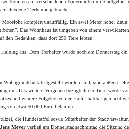
asen konnten auf verschiedenen Bauernhöfen im Stadtgebiet
erschiedene Tierheime gebracht.
 Mooslohe komplett unauffällig. Ein zwei Meter hoher Zaun
 verboten”. Das Wohnhaus ist umgeben von einem verwilderten
f den Gedanken, dass dort 250 Tiere lebten.
n Haltung aus. Dem Tierhalter wurde noch am Donnerstag ein 
 Wohngrundstück festgestellt worden sind, sind äußerst selten
itag mit. Das weitere Vorgehen bezüglich der Tiere werde vo
satzes und weitere Folgekosten der Halter haftbar gemacht w
trag von etwa 50.000 Euro belaufen.
lizei, die Hundestaffel sowie Mitarbeiter der Stadtverwaltun
Jens Meyer
verließ am Donnerstagnachmittag die Sitzung de