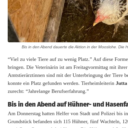
m
G
r
u
Bis in den Abend dauerte die Aktion in der Mooslohe. Di
n
“Viel zu viele Tiere auf zu wenig Platz.” Auf diese Form
d
bringen. Die Veterinärin ist am Freitagvormittag mit ihre
s
Amtstierärztinnen sind mit der Unterbringung der Tiere 
konnte ein Platz gefunden werden. Tierheimleiterin
Jutt
t
zurecht: “Jahrelange Berufserfahrung.”
ü
Bis in den Abend auf Hühner- und Hasenf
c
Am Donnerstag hatten Helfer von Stadt und Polizei bis 
k
Grundstück befanden sich 115 Hühner, fünf Wachteln, 1
-