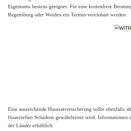
a
Eigentums bestens geeignet. Für eine kostenfreie Beratun
r
Regensburg oder Weiden ein Termin vereinbart werden.
a
d
i
e
s
f
ü
r
Eine ausreichende Hausratversicherung sollte ebenfalls a
h
finanziellen Schadens gewährleistet wird. Informationen 
e
der Länder erhältlich.