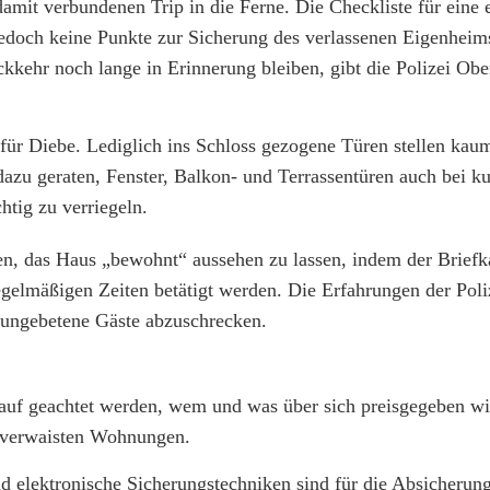
 damit verbundenen Trip in die Ferne. Die Checkliste für eine 
r jedoch keine Punkte zur Sicherung des verlassenen Eigenheim
ehr noch lange in Erinnerung bleiben, gibt die Polizei Ober
für Diebe. Lediglich ins Schloss gezogene Türen stellen kau
dazu geraten, Fenster, Balkon- und Terrassentüren auch bei ku
htig zu verriegeln.
, das Haus „bewohnt“ aussehen zu lassen, indem der Briefka
elmäßigen Zeiten betätigt werden. Die Erfahrungen der Poliz
 ungebetene Gäste abzuschrecken.
rauf geachtet werden, wem und was über sich preisgegeben wi
r verwaisten Wohnungen.
d elektronische Sicherungstechniken sind für die Absicherun