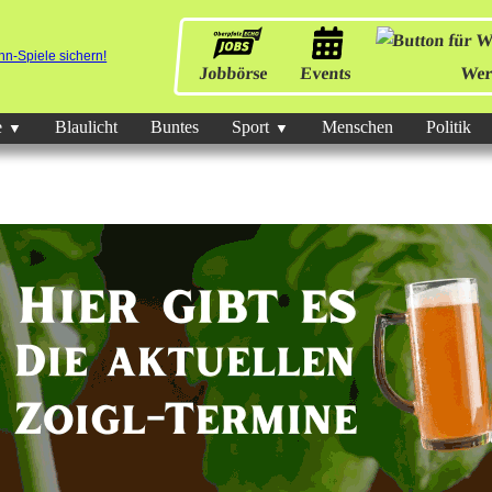
Jobbörse
Events
Wer
e
Blaulicht
Buntes
Sport
Menschen
Politik