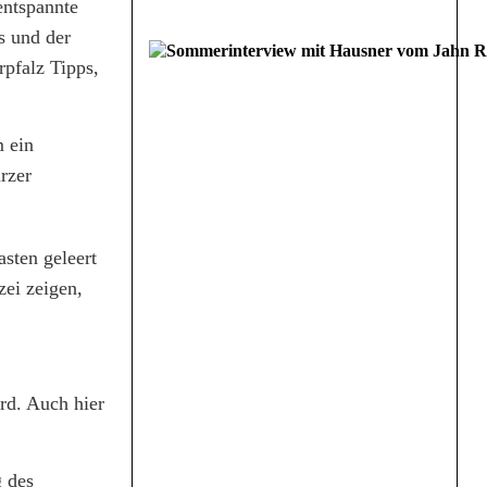
entspannte
s und der
pfalz Tipps,
m ein
rzer
sten geleert
ei zeigen,
rd. Auch hier
g des