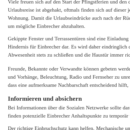
Viele freuen sich auf den Start der Pfingstferien und den
b
Urlaubsreise ist abgehakt, oftmals finden sich auf diese
Wohnung. Damit die Urlaubseindrücke auch nach der Rückk
s
um mögliche Einbrecher abzuhalten.
z
Gekippte Fenster und Terrassentüren sind eine Einladung 
e
Hindernis für Einbrecher dar. Es wird daher eindringlich 
i
Abwesenheit stets zu schließen und die Haustür immer ric
t
Freunde, Bekannte oder Verwandte können gebeten werden
:
und Vorhänge, Beleuchtung, Radio und Fernseher zu unreg
E
dass eine aufmerksame Nachbarschaft entscheidend hilft,
i
Informieren und absichern
n
Bei Informationen über die Sozialen Netzwerke sollte da
finden potenzielle Einbrecher Anhaltspunkte zu temporä
P
Der richtige Einbruchschutz kann helfen. Mechanische un