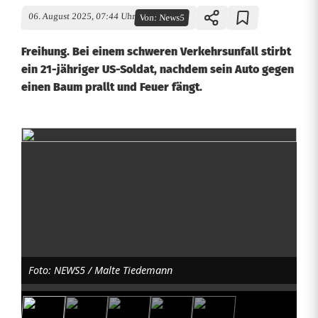
06. August 2025, 07:44 Uhr
Von:
News5
Freihung. Bei einem schweren Verkehrsunfall stirbt
ein 21-jähriger US-Soldat, nachdem sein Auto gegen
einen Baum prallt und Feuer fängt.
U
S
-
S
o
Foto: NEWS5 / Malte Tiedemann
l
d