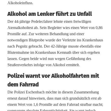
Alkoholeinfluss.
a
Alkohol am Lenker führt zu Unfall
g
Der 44-jährige Pedelecfahrer lehnte einen freiwilligen
s
Atemalkoholtest ab. Sein Begleiter wies einen Wert von 0,86
a
Promille auf. Zur weiteren Behandlung und einer
notwendigen Blutprobe wurde der Verletzte ins Krankenhaus
u
nach Pegnitz gebracht. Der 42-Jährige musste ebenfalls eine
s
Blutentnahme im Krankenhaus Kemnath über sich ergehen
lassen. Gegen beide wird nun wegen Gefährdung des
f
Straßenverkehrs infolge von Alkohol ermittelt.
l
Polizei warnt vor Alkoholfahrten mit
u
dem Fahrrad
g
Die Polizei Eschenbach möchte in diesem Zusammenhang
m
erneut darauf hinweisen, dass man sich grundsätzlich erst ab
einem Wert von 1,6 Promille auf dem Fahrrad strafbar macht;
i
sogenannte absolute Fahruntüchtigkeit. Sie warnt jedoch,