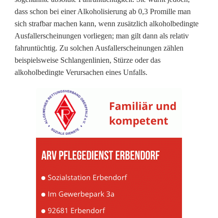
t
dass schon bei einer Alkoholisierung ab 0,3 Promille man
sich strafbar machen kann, wenn zusätzlich alkoholbedingte
F
Ausfallerscheinungen vorliegen; man gilt dann als relativ
a
fahruntüchtig. Zu solchen Ausfallerscheinungen zählen
beispielsweise Schlangenlinien, Stürze oder das
h
alkoholbedingte Verursachen eines Unfalls.
r
r
a
d
e
n
d
e