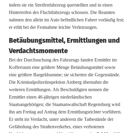
l
indem sie ein Streifenfahrzeug querstellten und in einen
Hinterreifen des Fluchtfahrzeugs schossen. Die Beamten
g
nahmen den allein im Auto befindlichen Fahrer vorläufig fest;
u
er erlitt bei der Festnahme leichte Verletzungen.
n
Betäubungsmittel, Ermittlungen und
g
Verdachtsmomente
s
Bei der Durchsuchung des Fahrzeugs fanden Ermittler im
Kofferraum eine größere Menge Betäubungsmittel sowie
f
eine größere Bargeldsumme; sie sicherten die Gegenstände.
a
Die Kriminalpolizeiinspektion Amberg übernahm die
weiteren Ermittlungen. Als Beschuldigten nennen die
h
Ermittler einen 46-jährigen niederländischen
r
Staatsangehörigen; die Staatsanwaltschaft Regensburg wird
ihn am Freitag auf Antrag dem Ermittlungsrichter vorführen.
t
Er steht im Verdacht, unter anderem die Tatbestände der
e
Gefährdung des Straßenverkehrs, eines verbotenen