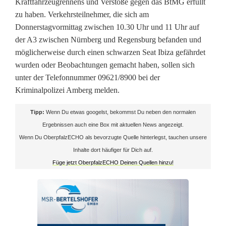
Kraftfahrzeugrennens und Verstöße gegen das BtMG erfüllt
n
zu haben. Verkehrsteilnehmer, die sich am
d
Donnerstagvormittag zwischen 10.30 Uhr und 11 Uhr auf
der A3 zwischen Nürnberg und Regensburg befanden und
e
möglicherweise durch einen schwarzen Seat Ibiza gefährdet
t
wurden oder Beobachtungen gemacht haben, sollen sich
unter der Telefonnummer 09621/8900 bei der
i
Kriminalpolizei Amberg melden.
n
Tipp:
Wenn Du etwas googelst, bekommst Du neben den normalen
P
Ergebnissen auch eine Box mit aktuellen News angezeigt.
Wenn Du OberpfalzECHO als bevorzugte Quelle hinterlegst, tauchen unsere
i
Inhalte dort häufiger für Dich auf.
e
Füge jetzt OberpfalzECHO Deinen Quellen hinzu!
l
e
n