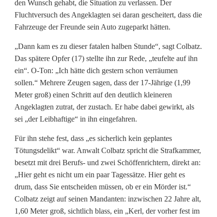
n
den Wunsch gehabt, die Situation zu verlassen. Der
Fluchtversuch des Angeklagten sei daran gescheitert, dass die
v
Fahrzeuge der Freunde sein Auto zugeparkt hätten.
e
„Dann kam es zu dieser fatalen halben Stunde“, sagt Colbatz.
r
Das spätere Opfer (17) stellte ihn zur Rede, „teufelte auf ihn
ein“. O-Ton: „Ich hätte dich gestern schon verräumen
s
sollen.“ Mehrere Zeugen sagen, dass der 17-Jährige (1,99
u
Meter groß) einen Schritt auf den deutlich kleineren
Angeklagten zutrat, der zustach. Er habe dabei gewirkt, als
c
sei „der Leibhaftige“ in ihn eingefahren.
h
Für ihn stehe fest, dass „es sicherlich kein geplantes
t
Tötungsdelikt“ war. Anwalt Colbatz spricht die Strafkammer,
besetzt mit drei Berufs- und zwei Schöffenrichtern, direkt an:
e
„Hier geht es nicht um ein paar Tagessätze. Hier geht es
n
drum, dass Sie entscheiden müssen, ob er ein Mörder ist.“
Colbatz zeigt auf seinen Mandanten: inzwischen 22 Jahre alt,
M
1,60 Meter groß, sichtlich blass, ein „Kerl, der vorher fest im