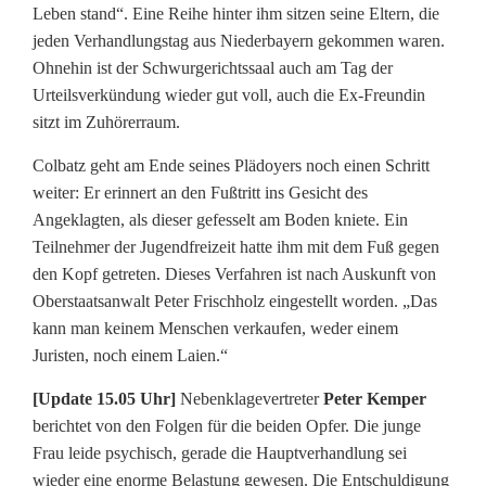
o
Leben stand“. Eine Reihe hinter ihm sitzen seine Eltern, die
jeden Verhandlungstag aus Niederbayern gekommen waren.
r
Ohnehin ist der Schwurgerichtssaal auch am Tag der
Urteilsverkündung wieder gut voll, auch die Ex-Freundin
d
sitzt im Zuhörerraum.
e
Colbatz geht am Ende seines Plädoyers noch einen Schritt
s
weiter: Er erinnert an den Fußtritt ins Gesicht des
Angeklagten, als dieser gefesselt am Boden kniete. Ein
Teilnehmer der Jugendfreizeit hatte ihm mit dem Fuß gegen
den Kopf getreten. Dieses Verfahren ist nach Auskunft von
Oberstaatsanwalt Peter Frischholz eingestellt worden. „Das
kann man keinem Menschen verkaufen, weder einem
Juristen, noch einem Laien.“
[Update 15.05 Uhr]
Nebenklagevertreter
Peter Kemper
berichtet von den Folgen für die beiden Opfer. Die junge
Frau leide psychisch, gerade die Hauptverhandlung sei
wieder eine enorme Belastung gewesen. Die Entschuldigung