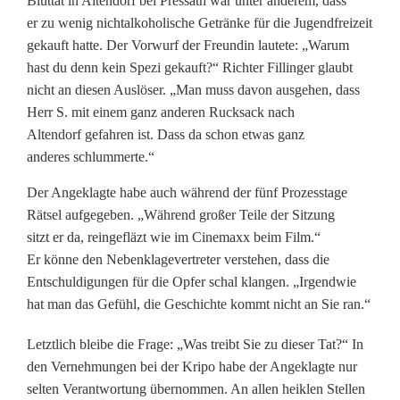
Bluttat in Altendorf bei Pressath war unter anderem, dass
]
er zu wenig nichtalkoholische Getränke für die Jugendfreizeit
U
gekauft hatte. Der Vorwurf der Freundin lautete: „Warum
hast du denn kein Spezi gekauft?“ Richter Fillinger glaubt
r
nicht an diesen Auslöser. „Man muss davon ausgehen, dass
t
Herr S. mit einem ganz anderen Rucksack nach
Altendorf gefahren ist. Dass da schon etwas ganz
e
anderes schlummerte.“
i
Der Angeklagte habe auch während der fünf Prozesstage
l
Rätsel aufgegeben. „Während großer Teile der Sitzung
sitzt er da, reingefläzt wie im Cinemaxx beim Film.“
n
Er könne den Nebenklagevertreter verstehen, dass die
a
Entschuldigungen für die Opfer schal klangen. „Irgendwie
hat man das Gefühl, die Geschichte kommt nicht an Sie ran.“
c
h
Letztlich bleibe die Frage: „Was treibt Sie zu dieser Tat?“ In
den Vernehmungen bei der Kripo habe der Angeklagte nur
M
selten Verantwortung übernommen. An allen heiklen Stellen