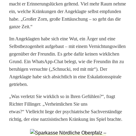
e
macht er Erinnerungslücken geltend. Viel mehr Raum nehme
ein, welche Kränkungen der Angeklagte selbst empfunden
s
habe. „Großer Zorn, große Enttäuschung – so geht das die
s
ganze Zeit.“
e
Im Angeklagten habe sich eine Wut, ein Ärger und eine
Selbstbezogenheit aufgebaut – mit einem Vernichtungswillen
r
gegenüber der Freundin. Es gebe dafür keinen wirklichen
s
Grund. Ein WhatsApp-Chat belegt, wie die Freundin ihn zu
beruhigen versuchte („Schnucki, red mit mir“). Der
t
Angeklagte habe sich absichtlich in eine Eskalationsspirale
i
getrieben.
c
„Was verletzt Sie wirklich so in Ihren Gefühlen?“, fragt
Richter Fillinger. „Verheimlichen Sie uns
h
etwas?“ Vielleicht liege der psychiatrische Sachverständige
b
richtig, der eine narzisistischen Kränkung ins Spiel brachte.
e