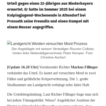
Urteil gegen einen 22-Jährigen aus Niederbayern
erwartet. Er hatte im Sommer 2025 bei einem
Kolpingjugend-Wochenende in Altendorf bei
Pressath seine Freundin und einen Kumpel mit
einem Messer angegriffen.
[
Der Angeklagte mit seinem Verteidiger Rouven Colbatz,
U
hinten links Nebenklägervertreter Peter Kemper. Foto:
Christine Ascherl
p
[Update 16.20 Uhr]
Vorsitzender Richter
Markus Fillinger
d
verkündet das Urteil. Es lautet auf versuchten Mord in zwei
Fällen und gefährliche Körperverletzung. Die 1. große
a
Strafkammer am Landgericht verhängt zehn Jahre Haft.
t
Die Urteilsbegründung: Laut Richter Fillinger frage man sich
e
bei jedem Tötungsdelikt: Wieso? Angeblicher Auslöser der