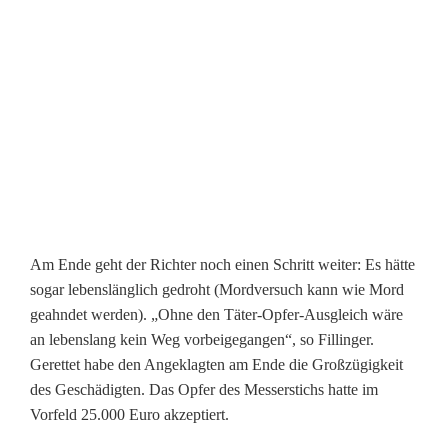
i
K
o
l
p
i
n
Am Ende geht der Richter noch einen Schritt weiter: Es hätte
g
sogar lebenslänglich gedroht (Mordversuch kann wie Mord
geahndet werden). „Ohne den Täter-Opfer-Ausgleich wäre
-
an lebenslang kein Weg vorbeigegangen“, so Fillinger.
F
Gerettet habe den Angeklagten am Ende die Großzügigkeit
des Geschädigten. Das Opfer des Messerstichs hatte im
r
Vorfeld 25.000 Euro akzeptiert.
e