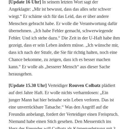
[Update 16 Uhr]
In seinem letzten Wort sagt der
i
Angeklagte: „Mir ist bewusst, dass das alles sehr schwer
wiegt.“ Er schäme sich für das Leid, das er über andere
z
Menschen gebracht habe. Er wolle die Verantwortung dafür
e
übernehmen. „Ich habe Fehler gemacht, schwerwiegende
Fehler. Und ich stehe dazu.“ Die Zeit in der U-Haft habe ihm
i
gezeigt, dass er sein Leben ändern müsse. „Ich wünsche mir,
t
dass ich nach der Strafe, die Sie für richtig halten, noch eine
Chance bekomme, zu zeigen, dass ich es besser machen
:
kann.“ Er wolle als „besserer Mensch“ aus dieser Sache
Z
herausgehen.
e
[Update 15.30 Uhr]
Verteidiger
Rouven Colbatz
plädiert
auf drei Jahre Haft. Er wolle nichts verharmlosen: „Ein
h
junger Mann hat hier beinahe sein Leben verloren. Das ist
n
eine unverrückbare Tatsache.“ Was den Angriff auf die
Freundin anbelangt, fordert der Verteidiger einen Freispruch.
J
Niemand habe einen Stich gesehen. Den Messerstich ins
Herz des Freundes will Colbatz als Körperverletzung mit 3