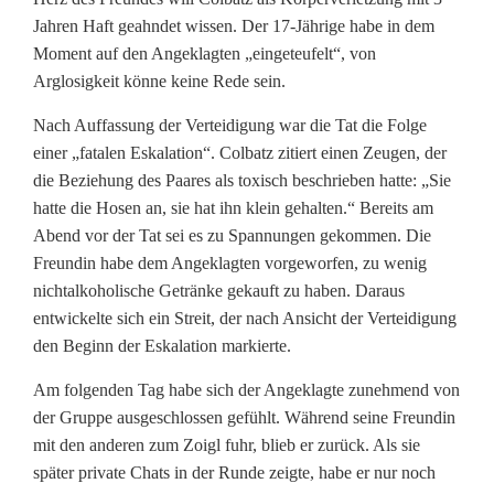
a
Jahren Haft geahndet wissen. Der 17-Jährige habe in dem
h
Moment auf den Angeklagten „eingeteufelt“, von
r
Arglosigkeit könne keine Rede sein.
e
Nach Auffassung der Verteidigung war die Tat die Folge
einer „fatalen Eskalation“. Colbatz zitiert einen Zeugen, der
H
die Beziehung des Paares als toxisch beschrieben hatte: „Sie
a
hatte die Hosen an, sie hat ihn klein gehalten.“ Bereits am
Abend vor der Tat sei es zu Spannungen gekommen. Die
f
Freundin habe dem Angeklagten vorgeworfen, zu wenig
t
nichtalkoholische Getränke gekauft zu haben. Daraus
entwickelte sich ein Streit, der nach Ansicht der Verteidigung
w
den Beginn der Eskalation markierte.
e
Am folgenden Tag habe sich der Angeklagte zunehmend von
g
der Gruppe ausgeschlossen gefühlt. Während seine Freundin
mit den anderen zum Zoigl fuhr, blieb er zurück. Als sie
e
später private Chats in der Runde zeigte, habe er nur noch